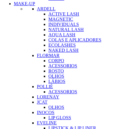
MAKE-UP
ARDELL
ACTIVE LASH
MAGNETIC
INDIVIDUALS
NATURAL LASH
AQUA LASH
COLAS E APLICADORES
ECOLASHES
NAKED LASH
FLORMAR
CORPO
ACESSORIOS
ROSTO
OLHOS
LÁBIOS
POLLIÉ
ACESSORIOS
LORENAY
JCAT
OLHOS
INOCOS
LIP GLOSS
EVELINE
LIPSTICK & LIP LINER