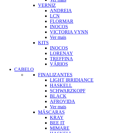
VERNIZ
ANDREIA
LCN
FLORMAR
INOCOS
VICTORIA VYNN
Ver mais
KITS
INOCOS
LORENAY
TREFFINA
VÁRIOS
CABELO
FINALIZANTES
LIGHT IRRIDIANCE
HASKELL
SCHWARZKOPF
BLACK
AFROVIDA
Ver mais
MÁSCARAS
KRAY
BEE IT
MIMARE