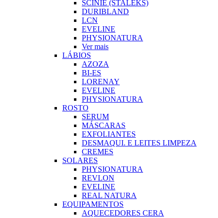
SCINIE (STALEKS)
DURIBLAND
LCN
EVELINE
PHYSIONATURA
Ver mais
LÁBIOS
AZOZA
BI-ES
LORENAY
EVELINE
PHYSIONATURA
ROSTO
SERUM
MÁSCARAS
EXFOLIANTES
DESMAQUI. E LEITES LIMPEZA
CREMES
SOLARES
PHYSIONATURA
REVLON
EVELINE
REAL NATURA
EQUIPAMENTOS
AQUECEDORES CERA