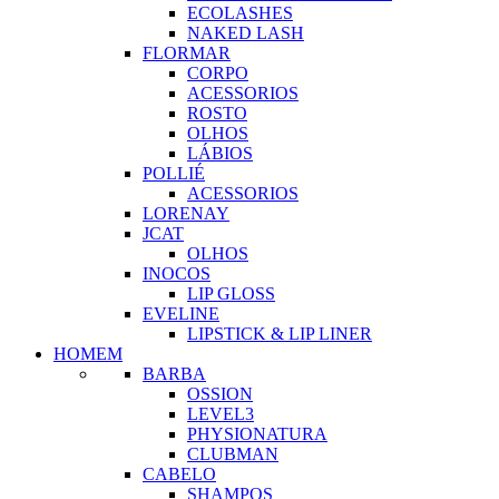
ECOLASHES
NAKED LASH
FLORMAR
CORPO
ACESSORIOS
ROSTO
OLHOS
LÁBIOS
POLLIÉ
ACESSORIOS
LORENAY
JCAT
OLHOS
INOCOS
LIP GLOSS
EVELINE
LIPSTICK & LIP LINER
HOMEM
BARBA
OSSION
LEVEL3
PHYSIONATURA
CLUBMAN
CABELO
SHAMPOS