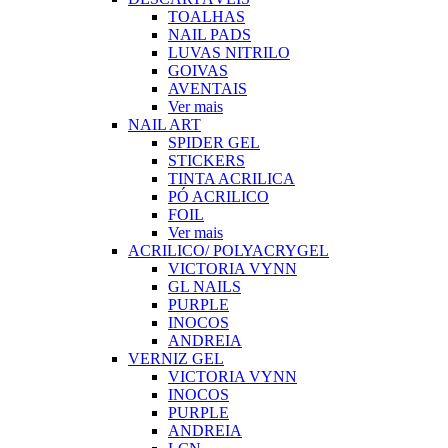
TOALHAS
NAIL PADS
LUVAS NITRILO
GOIVAS
AVENTAIS
Ver mais
NAIL ART
SPIDER GEL
STICKERS
TINTA ACRILICA
PÓ ACRILICO
FOIL
Ver mais
ACRILICO/ POLYACRYGEL
VICTORIA VYNN
GL NAILS
PURPLE
INOCOS
ANDREIA
VERNIZ GEL
VICTORIA VYNN
INOCOS
PURPLE
ANDREIA