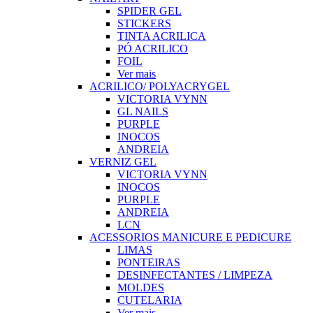
SPIDER GEL
STICKERS
TINTA ACRILICA
PÓ ACRILICO
FOIL
Ver mais
ACRILICO/ POLYACRYGEL
VICTORIA VYNN
GL NAILS
PURPLE
INOCOS
ANDREIA
VERNIZ GEL
VICTORIA VYNN
INOCOS
PURPLE
ANDREIA
LCN
ACESSORIOS MANICURE E PEDICURE
LIMAS
PONTEIRAS
DESINFECTANTES / LIMPEZA
MOLDES
CUTELARIA
Ver mais