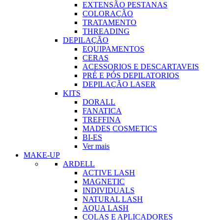
EXTENSÃO PESTANAS
COLORAÇÃO
TRATAMENTO
THREADING
DEPILAÇÃO
EQUIPAMENTOS
CERAS
ACESSORIOS E DESCARTAVEIS
PRÉ E PÓS DEPILATORIOS
DEPILAÇÃO LASER
KITS
DORALL
FANATICA
TREFFINA
MADES COSMETICS
BI-ES
Ver mais
MAKE-UP
ARDELL
ACTIVE LASH
MAGNETIC
INDIVIDUALS
NATURAL LASH
AQUA LASH
COLAS E APLICADORES