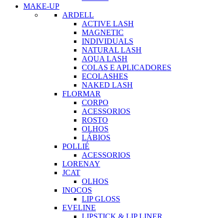
MAKE-UP
ARDELL
ACTIVE LASH
MAGNETIC
INDIVIDUALS
NATURAL LASH
AQUA LASH
COLAS E APLICADORES
ECOLASHES
NAKED LASH
FLORMAR
CORPO
ACESSORIOS
ROSTO
OLHOS
LÁBIOS
POLLIÉ
ACESSORIOS
LORENAY
JCAT
OLHOS
INOCOS
LIP GLOSS
EVELINE
LIPSTICK & LIP LINER