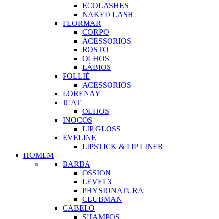
ECOLASHES
NAKED LASH
FLORMAR
CORPO
ACESSORIOS
ROSTO
OLHOS
LÁBIOS
POLLIÉ
ACESSORIOS
LORENAY
JCAT
OLHOS
INOCOS
LIP GLOSS
EVELINE
LIPSTICK & LIP LINER
HOMEM
BARBA
OSSION
LEVEL3
PHYSIONATURA
CLUBMAN
CABELO
SHAMPOS