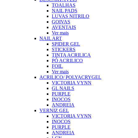
TOALHAS
NAIL PADS
LUVAS NITRILO
GOIVAS
AVENTAIS
Ver mais
NAIL ART
SPIDER GEL
STICKERS
TINTA ACRILICA
PÓ ACRILICO
FOIL
Ver mais
ACRILICO/ POLYACRYGEL
VICTORIA VYNN
GL NAILS
PURPLE
INOCOS
ANDREIA
VERNIZ GEL
VICTORIA VYNN
INOCOS
PURPLE
ANDREIA