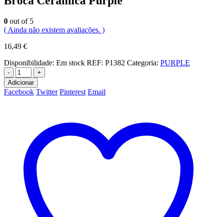
Broca Cerâmica Purple
0
out of 5
( Ainda não existem avaliações. )
16,49
€
Disponibilidade:
Em stock
REF:
P1382
Categoria:
PURPLE
-
+
Adicionar
Facebook
Twitter
Pinterest
Email