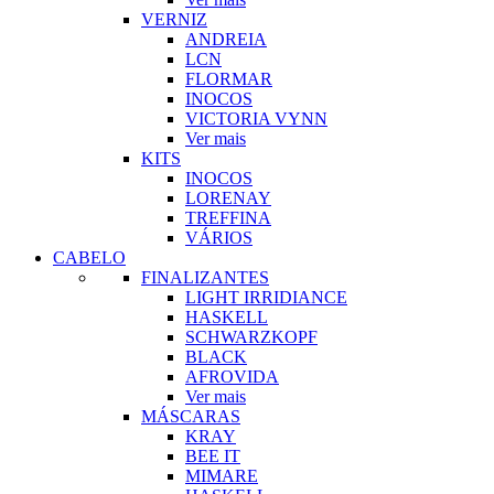
VERNIZ
ANDREIA
LCN
FLORMAR
INOCOS
VICTORIA VYNN
Ver mais
KITS
INOCOS
LORENAY
TREFFINA
VÁRIOS
CABELO
FINALIZANTES
LIGHT IRRIDIANCE
HASKELL
SCHWARZKOPF
BLACK
AFROVIDA
Ver mais
MÁSCARAS
KRAY
BEE IT
MIMARE