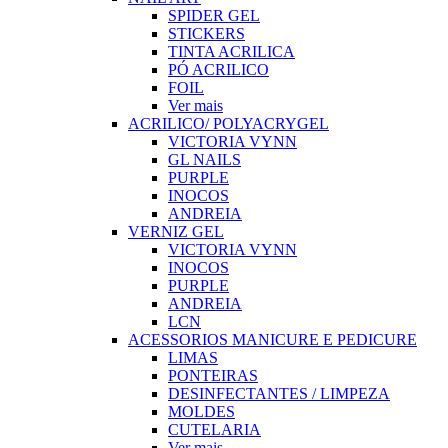
SPIDER GEL
STICKERS
TINTA ACRILICA
PÓ ACRILICO
FOIL
Ver mais
ACRILICO/ POLYACRYGEL
VICTORIA VYNN
GL NAILS
PURPLE
INOCOS
ANDREIA
VERNIZ GEL
VICTORIA VYNN
INOCOS
PURPLE
ANDREIA
LCN
ACESSORIOS MANICURE E PEDICURE
LIMAS
PONTEIRAS
DESINFECTANTES / LIMPEZA
MOLDES
CUTELARIA
Ver mais