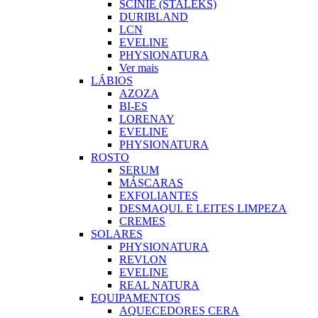
SCINIE (STALEKS)
DURIBLAND
LCN
EVELINE
PHYSIONATURA
Ver mais
LÁBIOS
AZOZA
BI-ES
LORENAY
EVELINE
PHYSIONATURA
ROSTO
SERUM
MÁSCARAS
EXFOLIANTES
DESMAQUI. E LEITES LIMPEZA
CREMES
SOLARES
PHYSIONATURA
REVLON
EVELINE
REAL NATURA
EQUIPAMENTOS
AQUECEDORES CERA