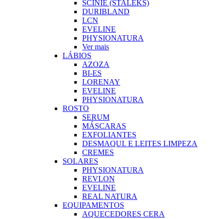
SCINIE (STALEKS)
DURIBLAND
LCN
EVELINE
PHYSIONATURA
Ver mais
LÁBIOS
AZOZA
BI-ES
LORENAY
EVELINE
PHYSIONATURA
ROSTO
SERUM
MÁSCARAS
EXFOLIANTES
DESMAQUI. E LEITES LIMPEZA
CREMES
SOLARES
PHYSIONATURA
REVLON
EVELINE
REAL NATURA
EQUIPAMENTOS
AQUECEDORES CERA