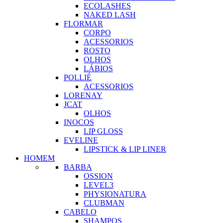
ECOLASHES
NAKED LASH
FLORMAR
CORPO
ACESSORIOS
ROSTO
OLHOS
LÁBIOS
POLLIÉ
ACESSORIOS
LORENAY
JCAT
OLHOS
INOCOS
LIP GLOSS
EVELINE
LIPSTICK & LIP LINER
HOMEM
BARBA
OSSION
LEVEL3
PHYSIONATURA
CLUBMAN
CABELO
SHAMPOS