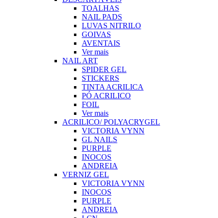
TOALHAS
NAIL PADS
LUVAS NITRILO
GOIVAS
AVENTAIS
Ver mais
NAIL ART
SPIDER GEL
STICKERS
TINTA ACRILICA
PÓ ACRILICO
FOIL
Ver mais
ACRILICO/ POLYACRYGEL
VICTORIA VYNN
GL NAILS
PURPLE
INOCOS
ANDREIA
VERNIZ GEL
VICTORIA VYNN
INOCOS
PURPLE
ANDREIA