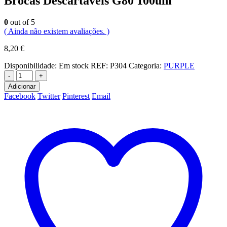
Brocas Descartaveis G80 100uni
0
out of 5
( Ainda não existem avaliações. )
8,20
€
Disponibilidade:
Em stock
REF:
P304
Categoria:
PURPLE
-
+
Adicionar
Facebook
Twitter
Pinterest
Email