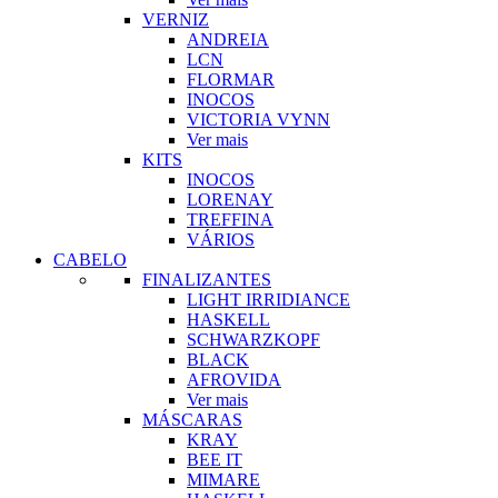
VERNIZ
ANDREIA
LCN
FLORMAR
INOCOS
VICTORIA VYNN
Ver mais
KITS
INOCOS
LORENAY
TREFFINA
VÁRIOS
CABELO
FINALIZANTES
LIGHT IRRIDIANCE
HASKELL
SCHWARZKOPF
BLACK
AFROVIDA
Ver mais
MÁSCARAS
KRAY
BEE IT
MIMARE