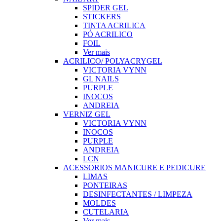
SPIDER GEL
STICKERS
TINTA ACRILICA
PÓ ACRILICO
FOIL
Ver mais
ACRILICO/ POLYACRYGEL
VICTORIA VYNN
GL NAILS
PURPLE
INOCOS
ANDREIA
VERNIZ GEL
VICTORIA VYNN
INOCOS
PURPLE
ANDREIA
LCN
ACESSORIOS MANICURE E PEDICURE
LIMAS
PONTEIRAS
DESINFECTANTES / LIMPEZA
MOLDES
CUTELARIA
Ver mais