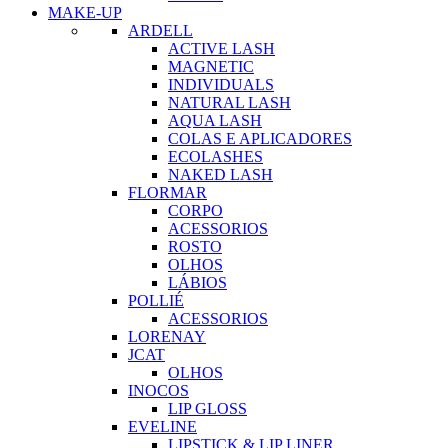
MAKE-UP
ARDELL
ACTIVE LASH
MAGNETIC
INDIVIDUALS
NATURAL LASH
AQUA LASH
COLAS E APLICADORES
ECOLASHES
NAKED LASH
FLORMAR
CORPO
ACESSORIOS
ROSTO
OLHOS
LÁBIOS
POLLIÉ
ACESSORIOS
LORENAY
JCAT
OLHOS
INOCOS
LIP GLOSS
EVELINE
LIPSTICK & LIP LINER