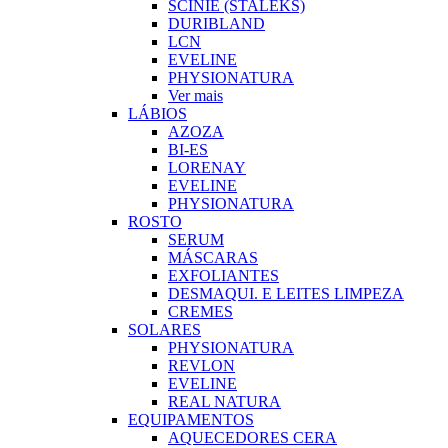
SCINIE (STALEKS)
DURIBLAND
LCN
EVELINE
PHYSIONATURA
Ver mais
LÁBIOS
AZOZA
BI-ES
LORENAY
EVELINE
PHYSIONATURA
ROSTO
SERUM
MÁSCARAS
EXFOLIANTES
DESMAQUI. E LEITES LIMPEZA
CREMES
SOLARES
PHYSIONATURA
REVLON
EVELINE
REAL NATURA
EQUIPAMENTOS
AQUECEDORES CERA