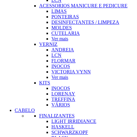
LCN
ACESSORIOS MANICURE E PEDICURE
LIMAS
PONTEIRAS
DESINFECTANTES / LIMPEZA
MOLDES
CUTELARIA
Ver mais
VERNIZ
ANDREIA
LCN
FLORMAR
INOCOS
VICTORIA VYNN
Ver mais
KITS
INOCOS
LORENAY
TREFFINA
VÁRIOS
CABELO
FINALIZANTES
LIGHT IRRIDIANCE
HASKELL
SCHWARZKOPF