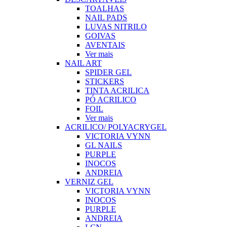
TOALHAS
NAIL PADS
LUVAS NITRILO
GOIVAS
AVENTAIS
Ver mais
NAIL ART
SPIDER GEL
STICKERS
TINTA ACRILICA
PÓ ACRILICO
FOIL
Ver mais
ACRILICO/ POLYACRYGEL
VICTORIA VYNN
GL NAILS
PURPLE
INOCOS
ANDREIA
VERNIZ GEL
VICTORIA VYNN
INOCOS
PURPLE
ANDREIA