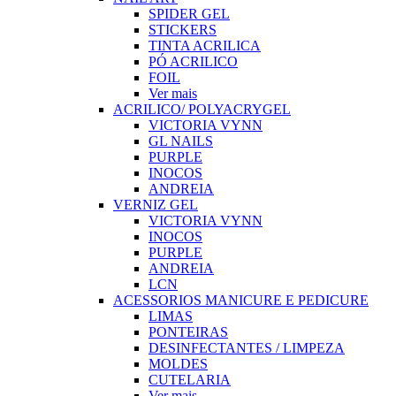
SPIDER GEL
STICKERS
TINTA ACRILICA
PÓ ACRILICO
FOIL
Ver mais
ACRILICO/ POLYACRYGEL
VICTORIA VYNN
GL NAILS
PURPLE
INOCOS
ANDREIA
VERNIZ GEL
VICTORIA VYNN
INOCOS
PURPLE
ANDREIA
LCN
ACESSORIOS MANICURE E PEDICURE
LIMAS
PONTEIRAS
DESINFECTANTES / LIMPEZA
MOLDES
CUTELARIA
Ver mais