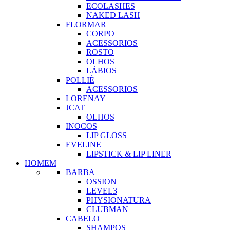
ECOLASHES
NAKED LASH
FLORMAR
CORPO
ACESSORIOS
ROSTO
OLHOS
LÁBIOS
POLLIÉ
ACESSORIOS
LORENAY
JCAT
OLHOS
INOCOS
LIP GLOSS
EVELINE
LIPSTICK & LIP LINER
HOMEM
BARBA
OSSION
LEVEL3
PHYSIONATURA
CLUBMAN
CABELO
SHAMPOS