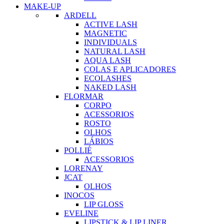
MAKE-UP
ARDELL
ACTIVE LASH
MAGNETIC
INDIVIDUALS
NATURAL LASH
AQUA LASH
COLAS E APLICADORES
ECOLASHES
NAKED LASH
FLORMAR
CORPO
ACESSORIOS
ROSTO
OLHOS
LÁBIOS
POLLIÉ
ACESSORIOS
LORENAY
JCAT
OLHOS
INOCOS
LIP GLOSS
EVELINE
LIPSTICK & LIP LINER