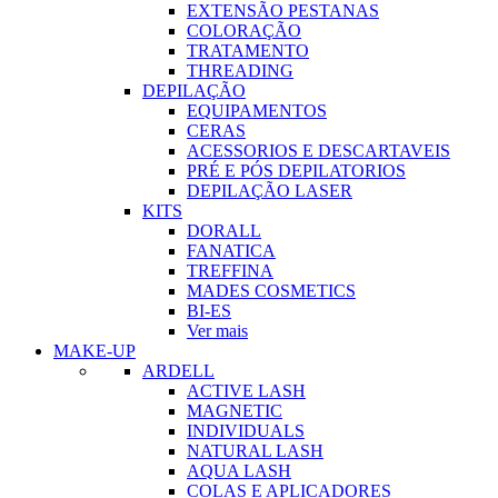
EXTENSÃO PESTANAS
COLORAÇÃO
TRATAMENTO
THREADING
DEPILAÇÃO
EQUIPAMENTOS
CERAS
ACESSORIOS E DESCARTAVEIS
PRÉ E PÓS DEPILATORIOS
DEPILAÇÃO LASER
KITS
DORALL
FANATICA
TREFFINA
MADES COSMETICS
BI-ES
Ver mais
MAKE-UP
ARDELL
ACTIVE LASH
MAGNETIC
INDIVIDUALS
NATURAL LASH
AQUA LASH
COLAS E APLICADORES