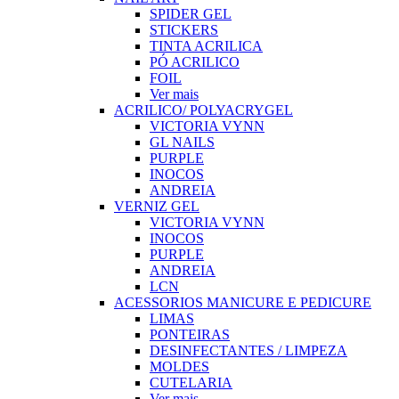
SPIDER GEL
STICKERS
TINTA ACRILICA
PÓ ACRILICO
FOIL
Ver mais
ACRILICO/ POLYACRYGEL
VICTORIA VYNN
GL NAILS
PURPLE
INOCOS
ANDREIA
VERNIZ GEL
VICTORIA VYNN
INOCOS
PURPLE
ANDREIA
LCN
ACESSORIOS MANICURE E PEDICURE
LIMAS
PONTEIRAS
DESINFECTANTES / LIMPEZA
MOLDES
CUTELARIA
Ver mais