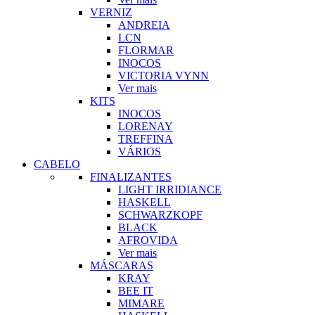
VERNIZ
ANDREIA
LCN
FLORMAR
INOCOS
VICTORIA VYNN
Ver mais
KITS
INOCOS
LORENAY
TREFFINA
VÁRIOS
CABELO
FINALIZANTES
LIGHT IRRIDIANCE
HASKELL
SCHWARZKOPF
BLACK
AFROVIDA
Ver mais
MÁSCARAS
KRAY
BEE IT
MIMARE