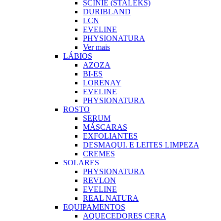
SCINIE (STALEKS)
DURIBLAND
LCN
EVELINE
PHYSIONATURA
Ver mais
LÁBIOS
AZOZA
BI-ES
LORENAY
EVELINE
PHYSIONATURA
ROSTO
SERUM
MÁSCARAS
EXFOLIANTES
DESMAQUI. E LEITES LIMPEZA
CREMES
SOLARES
PHYSIONATURA
REVLON
EVELINE
REAL NATURA
EQUIPAMENTOS
AQUECEDORES CERA