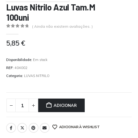
Luvas Nitrilo Azul Tam.M
100uni
( Ainda não existem avaliações. )
0
out of 5
5,85
€
Disponibilidade:
Em stock
REF:
404002
Categoria:
LUVAS NITRILO
ADICIONAR
ADICIONAR À WISHLIST