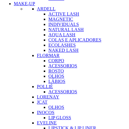
MAKE-UP
ARDELL
ACTIVE LASH
MAGNETIC
INDIVIDUALS
NATURAL LASH
AQUA LASH
COLAS E APLICADORES
ECOLASHES
NAKED LASH
FLORMAR
CORPO
ACESSORIOS
ROSTO
OLHOS
LÁBIOS
POLLIÉ
ACESSORIOS
LORENAY
JCAT
OLHOS
INOCOS
LIP GLOSS
EVELINE
LIPSTICK & LIP LINER