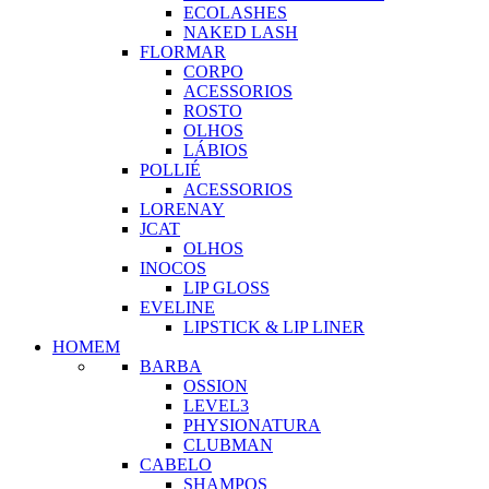
ECOLASHES
NAKED LASH
FLORMAR
CORPO
ACESSORIOS
ROSTO
OLHOS
LÁBIOS
POLLIÉ
ACESSORIOS
LORENAY
JCAT
OLHOS
INOCOS
LIP GLOSS
EVELINE
LIPSTICK & LIP LINER
HOMEM
BARBA
OSSION
LEVEL3
PHYSIONATURA
CLUBMAN
CABELO
SHAMPOS