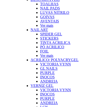
TOALHAS
NAIL PADS
LUVAS NITRILO
GOIVAS
AVENTAIS
Ver mais
NAIL ART
SPIDER GEL
STICKERS
TINTA ACRILICA
PÓ ACRILICO
FOIL
Ver mais
ACRILICO/ POLYACRYGEL
VICTORIA VYNN
GL NAILS
PURPLE
INOCOS
ANDREIA
VERNIZ GEL
VICTORIA VYNN
INOCOS
PURPLE
ANDREIA