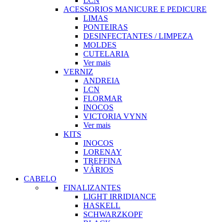
LCN
ACESSORIOS MANICURE E PEDICURE
LIMAS
PONTEIRAS
DESINFECTANTES / LIMPEZA
MOLDES
CUTELARIA
Ver mais
VERNIZ
ANDREIA
LCN
FLORMAR
INOCOS
VICTORIA VYNN
Ver mais
KITS
INOCOS
LORENAY
TREFFINA
VÁRIOS
CABELO
FINALIZANTES
LIGHT IRRIDIANCE
HASKELL
SCHWARZKOPF