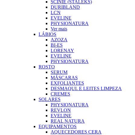
SCINIE (STALEKS)
DURIBLAND
LCN
EVELINE
PHYSIONATURA
Ver mais
LÁBIOS
AZOZA
BI-ES
LORENAY
EVELINE
PHYSIONATURA
ROSTO
SERUM
MÁSCARAS
EXFOLIANTES
DESMAQUI. E LEITES LIMPEZA
CREMES
SOLARES
PHYSIONATURA
REVLON
EVELINE
REAL NATURA
EQUIPAMENTOS
AQUECEDORES CERA