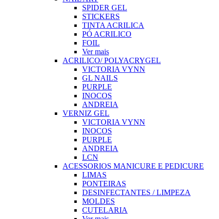
SPIDER GEL
STICKERS
TINTA ACRILICA
PÓ ACRILICO
FOIL
Ver mais
ACRILICO/ POLYACRYGEL
VICTORIA VYNN
GL NAILS
PURPLE
INOCOS
ANDREIA
VERNIZ GEL
VICTORIA VYNN
INOCOS
PURPLE
ANDREIA
LCN
ACESSORIOS MANICURE E PEDICURE
LIMAS
PONTEIRAS
DESINFECTANTES / LIMPEZA
MOLDES
CUTELARIA
Ver mais