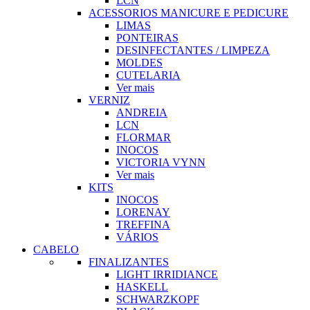
LCN
ACESSORIOS MANICURE E PEDICURE
LIMAS
PONTEIRAS
DESINFECTANTES / LIMPEZA
MOLDES
CUTELARIA
Ver mais
VERNIZ
ANDREIA
LCN
FLORMAR
INOCOS
VICTORIA VYNN
Ver mais
KITS
INOCOS
LORENAY
TREFFINA
VÁRIOS
CABELO
FINALIZANTES
LIGHT IRRIDIANCE
HASKELL
SCHWARZKOPF