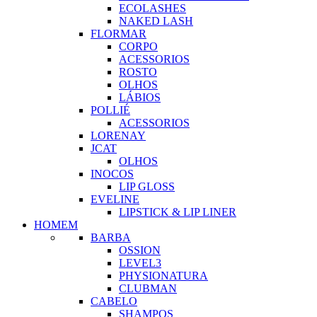
ECOLASHES
NAKED LASH
FLORMAR
CORPO
ACESSORIOS
ROSTO
OLHOS
LÁBIOS
POLLIÉ
ACESSORIOS
LORENAY
JCAT
OLHOS
INOCOS
LIP GLOSS
EVELINE
LIPSTICK & LIP LINER
HOMEM
BARBA
OSSION
LEVEL3
PHYSIONATURA
CLUBMAN
CABELO
SHAMPOS