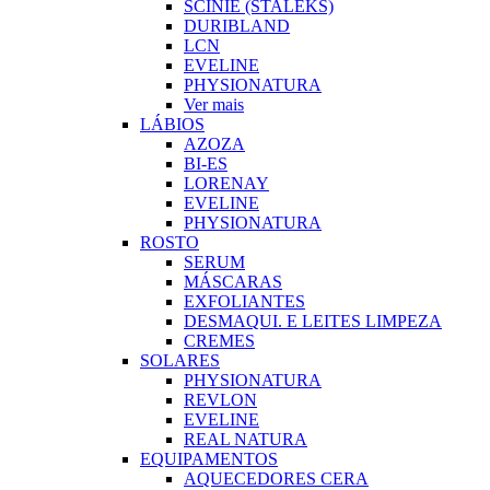
SCINIE (STALEKS)
DURIBLAND
LCN
EVELINE
PHYSIONATURA
Ver mais
LÁBIOS
AZOZA
BI-ES
LORENAY
EVELINE
PHYSIONATURA
ROSTO
SERUM
MÁSCARAS
EXFOLIANTES
DESMAQUI. E LEITES LIMPEZA
CREMES
SOLARES
PHYSIONATURA
REVLON
EVELINE
REAL NATURA
EQUIPAMENTOS
AQUECEDORES CERA