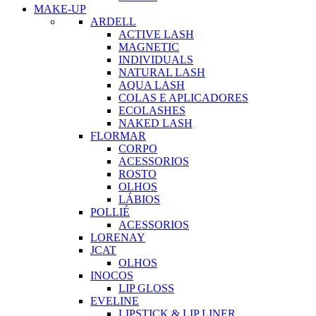
MAKE-UP
ARDELL
ACTIVE LASH
MAGNETIC
INDIVIDUALS
NATURAL LASH
AQUA LASH
COLAS E APLICADORES
ECOLASHES
NAKED LASH
FLORMAR
CORPO
ACESSORIOS
ROSTO
OLHOS
LÁBIOS
POLLIÉ
ACESSORIOS
LORENAY
JCAT
OLHOS
INOCOS
LIP GLOSS
EVELINE
LIPSTICK & LIP LINER