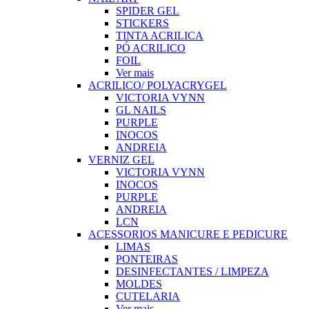
SPIDER GEL
STICKERS
TINTA ACRILICA
PÓ ACRILICO
FOIL
Ver mais
ACRILICO/ POLYACRYGEL
VICTORIA VYNN
GL NAILS
PURPLE
INOCOS
ANDREIA
VERNIZ GEL
VICTORIA VYNN
INOCOS
PURPLE
ANDREIA
LCN
ACESSORIOS MANICURE E PEDICURE
LIMAS
PONTEIRAS
DESINFECTANTES / LIMPEZA
MOLDES
CUTELARIA
Ver mais