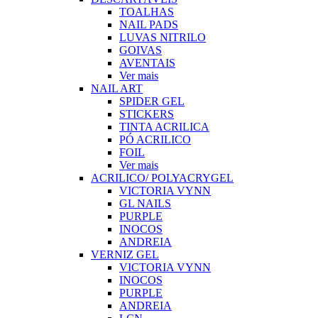
TOALHAS
NAIL PADS
LUVAS NITRILO
GOIVAS
AVENTAIS
Ver mais
NAIL ART
SPIDER GEL
STICKERS
TINTA ACRILICA
PÓ ACRILICO
FOIL
Ver mais
ACRILICO/ POLYACRYGEL
VICTORIA VYNN
GL NAILS
PURPLE
INOCOS
ANDREIA
VERNIZ GEL
VICTORIA VYNN
INOCOS
PURPLE
ANDREIA