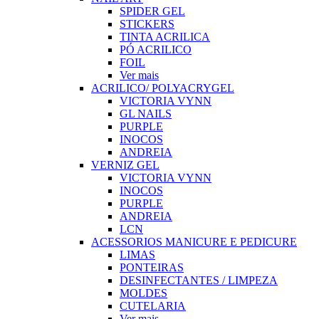
SPIDER GEL
STICKERS
TINTA ACRILICA
PÓ ACRILICO
FOIL
Ver mais
ACRILICO/ POLYACRYGEL
VICTORIA VYNN
GL NAILS
PURPLE
INOCOS
ANDREIA
VERNIZ GEL
VICTORIA VYNN
INOCOS
PURPLE
ANDREIA
LCN
ACESSORIOS MANICURE E PEDICURE
LIMAS
PONTEIRAS
DESINFECTANTES / LIMPEZA
MOLDES
CUTELARIA
Ver mais