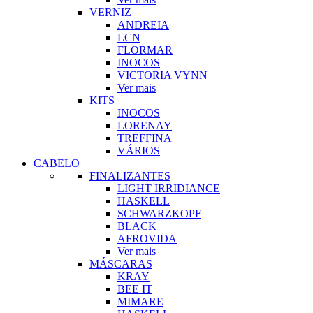
VERNIZ
ANDREIA
LCN
FLORMAR
INOCOS
VICTORIA VYNN
Ver mais
KITS
INOCOS
LORENAY
TREFFINA
VÁRIOS
CABELO
FINALIZANTES
LIGHT IRRIDIANCE
HASKELL
SCHWARZKOPF
BLACK
AFROVIDA
Ver mais
MÁSCARAS
KRAY
BEE IT
MIMARE