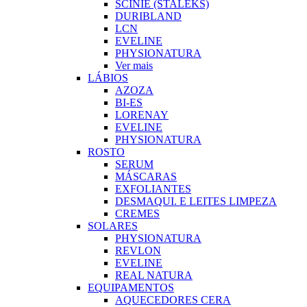
SCINIE (STALEKS)
DURIBLAND
LCN
EVELINE
PHYSIONATURA
Ver mais
LÁBIOS
AZOZA
BI-ES
LORENAY
EVELINE
PHYSIONATURA
ROSTO
SERUM
MÁSCARAS
EXFOLIANTES
DESMAQUI. E LEITES LIMPEZA
CREMES
SOLARES
PHYSIONATURA
REVLON
EVELINE
REAL NATURA
EQUIPAMENTOS
AQUECEDORES CERA