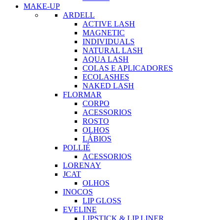
MAKE-UP
ARDELL
ACTIVE LASH
MAGNETIC
INDIVIDUALS
NATURAL LASH
AQUA LASH
COLAS E APLICADORES
ECOLASHES
NAKED LASH
FLORMAR
CORPO
ACESSORIOS
ROSTO
OLHOS
LÁBIOS
POLLIÉ
ACESSORIOS
LORENAY
JCAT
OLHOS
INOCOS
LIP GLOSS
EVELINE
LIPSTICK & LIP LINER