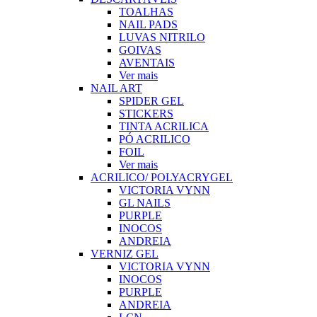
TOALHAS
NAIL PADS
LUVAS NITRILO
GOIVAS
AVENTAIS
Ver mais
NAIL ART
SPIDER GEL
STICKERS
TINTA ACRILICA
PÓ ACRILICO
FOIL
Ver mais
ACRILICO/ POLYACRYGEL
VICTORIA VYNN
GL NAILS
PURPLE
INOCOS
ANDREIA
VERNIZ GEL
VICTORIA VYNN
INOCOS
PURPLE
ANDREIA