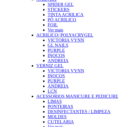
SPIDER GEL
STICKERS
TINTA ACRILICA
PÓ ACRILICO
FOIL
Ver mais
ACRILICO/ POLYACRYGEL
VICTORIA VYNN
GL NAILS
PURPLE
INOCOS
ANDREIA
VERNIZ GEL
VICTORIA VYNN
INOCOS
PURPLE
ANDREIA
LCN
ACESSORIOS MANICURE E PEDICURE
LIMAS
PONTEIRAS
DESINFECTANTES / LIMPEZA
MOLDES
CUTELARIA
Ver mais