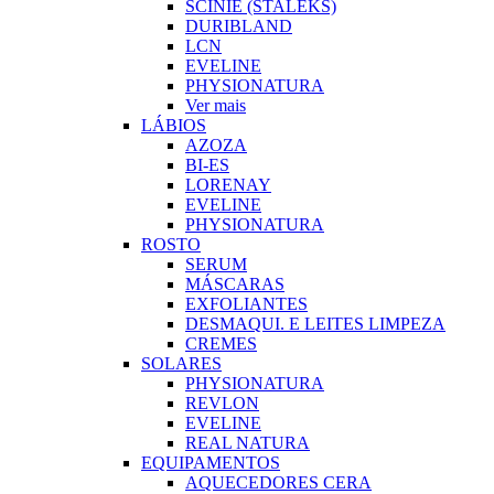
SCINIE (STALEKS)
DURIBLAND
LCN
EVELINE
PHYSIONATURA
Ver mais
LÁBIOS
AZOZA
BI-ES
LORENAY
EVELINE
PHYSIONATURA
ROSTO
SERUM
MÁSCARAS
EXFOLIANTES
DESMAQUI. E LEITES LIMPEZA
CREMES
SOLARES
PHYSIONATURA
REVLON
EVELINE
REAL NATURA
EQUIPAMENTOS
AQUECEDORES CERA