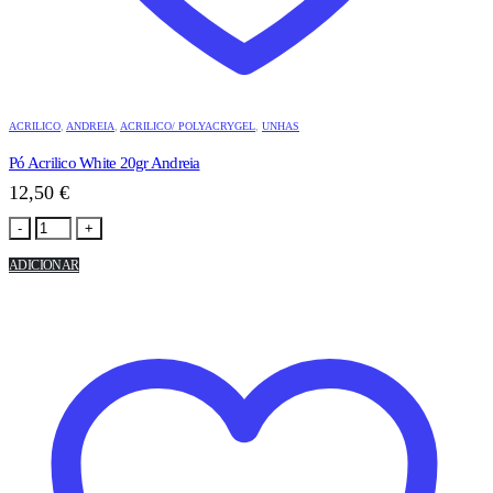
ACRILICO
,
ANDREIA
,
ACRILICO/ POLYACRYGEL
,
UNHAS
Pó Acrilico White 20gr Andreia
12,50
€
-
+
ADICIONAR