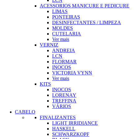
LCN
ACESSORIOS MANICURE E PEDICURE
LIMAS
PONTEIRAS
DESINFECTANTES / LIMPEZA
MOLDES
CUTELARIA
Ver mais
VERNIZ
ANDREIA
LCN
FLORMAR
INOCOS
VICTORIA VYNN
Ver mais
KITS
INOCOS
LORENAY
TREFFINA
VÁRIOS
CABELO
FINALIZANTES
LIGHT IRRIDIANCE
HASKELL
SCHWARZKOPF