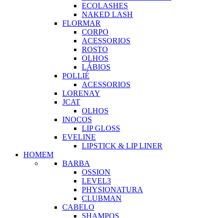
ECOLASHES
NAKED LASH
FLORMAR
CORPO
ACESSORIOS
ROSTO
OLHOS
LÁBIOS
POLLIÉ
ACESSORIOS
LORENAY
JCAT
OLHOS
INOCOS
LIP GLOSS
EVELINE
LIPSTICK & LIP LINER
HOMEM
BARBA
OSSION
LEVEL3
PHYSIONATURA
CLUBMAN
CABELO
SHAMPOS