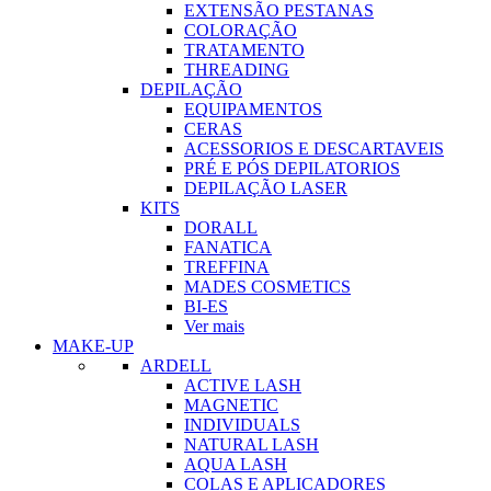
EXTENSÃO PESTANAS
COLORAÇÃO
TRATAMENTO
THREADING
DEPILAÇÃO
EQUIPAMENTOS
CERAS
ACESSORIOS E DESCARTAVEIS
PRÉ E PÓS DEPILATORIOS
DEPILAÇÃO LASER
KITS
DORALL
FANATICA
TREFFINA
MADES COSMETICS
BI-ES
Ver mais
MAKE-UP
ARDELL
ACTIVE LASH
MAGNETIC
INDIVIDUALS
NATURAL LASH
AQUA LASH
COLAS E APLICADORES