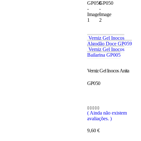
Verniz Gel Inocos
Algodão Doce GP059
Verniz Gel Inocos
Bailarina GP005
Verniz Gel Inocos Anita
GP050
( Ainda não existem
0
out of 5
avaliações. )
9,60
€