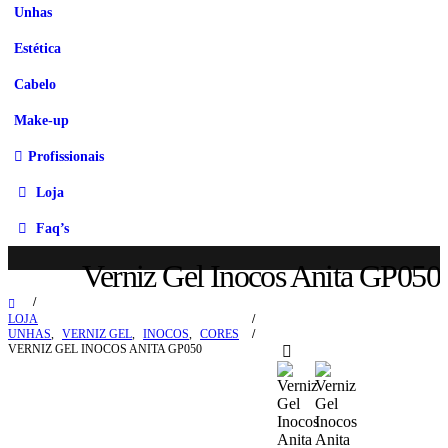
Unhas
Estética
Cabelo
Make-up
Profissionais
Loja
Faq’s
Verniz Gel Inocos Anita GP050
LOJA
UNHAS
,
VERNIZ GEL
,
INOCOS
,
CORES
VERNIZ GEL INOCOS ANITA GP050