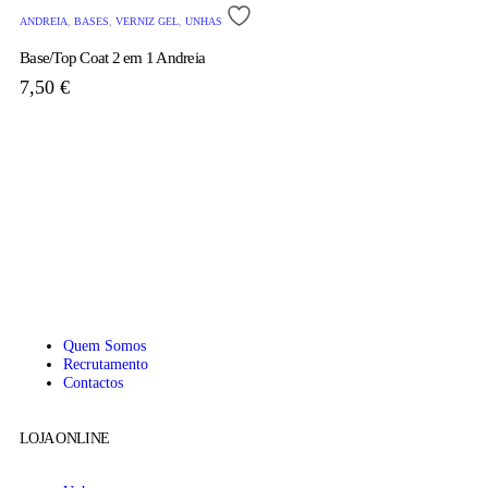
ANDREIA
,
BASES
,
VERNIZ GEL
,
UNHAS
GE
Base/Top Coat 2 em 1 Andreia
Gel
7,50
€
1
Quem Somos
Recrutamento
Contactos
LOJA ONLINE