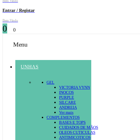
Bem Vindo
Entrar / Registar
Bem Vindo
0
0
Menu
UNHAS
GEL
VICTORIA VYNN
INOCOS
PURPLE
SILCARE
ANDREIA
Ver mais
COMPLEMENTOS
BASES E TOPS
CUIDADOS DE MÃOS
OLEOS CUTICULAS
ANTIMICOTICOS