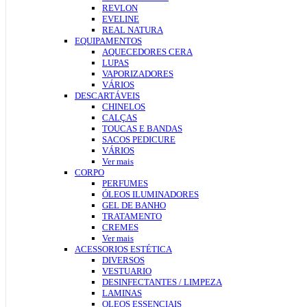
REVLON
EVELINE
REAL NATURA
EQUIPAMENTOS
AQUECEDORES CERA
LUPAS
VAPORIZADORES
VÁRIOS
DESCARTÁVEIS
CHINELOS
CALÇAS
TOUCAS E BANDAS
SACOS PEDICURE
VÁRIOS
Ver mais
CORPO
PERFUMES
ÓLEOS ILUMINADORES
GEL DE BANHO
TRATAMENTO
CREMES
Ver mais
ACESSORIOS ESTÉTICA
DIVERSOS
VESTUARIO
DESINFECTANTES / LIMPEZA
LAMINAS
OLEOS ESSENCIAIS