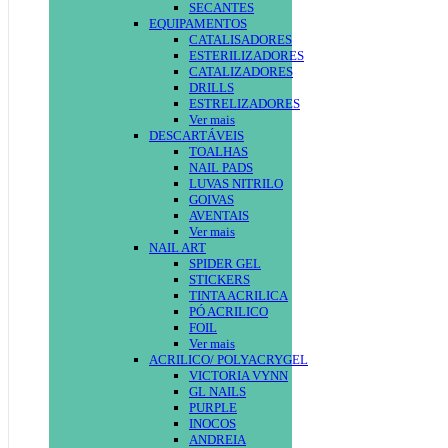
SECANTES
EQUIPAMENTOS
CATALISADORES
ESTERILIZADORES
CATALIZADORES
DRILLS
ESTRELIZADORES
Ver mais
DESCARTÁVEIS
TOALHAS
NAIL PADS
LUVAS NITRILO
GOIVAS
AVENTAIS
Ver mais
NAIL ART
SPIDER GEL
STICKERS
TINTA ACRILICA
PÓ ACRILICO
FOIL
Ver mais
ACRILICO/ POLYACRYGEL
VICTORIA VYNN
GL NAILS
PURPLE
INOCOS
ANDREIA