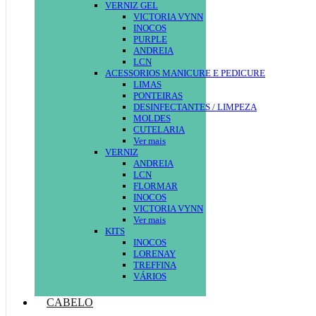
VERNIZ GEL
VICTORIA VYNN
INOCOS
PURPLE
ANDREIA
LCN
ACESSORIOS MANICURE E PEDICURE
LIMAS
PONTEIRAS
DESINFECTANTES / LIMPEZA
MOLDES
CUTELARIA
Ver mais
VERNIZ
ANDREIA
LCN
FLORMAR
INOCOS
VICTORIA VYNN
Ver mais
KITS
INOCOS
LORENAY
TREFFINA
VÁRIOS
CABELO