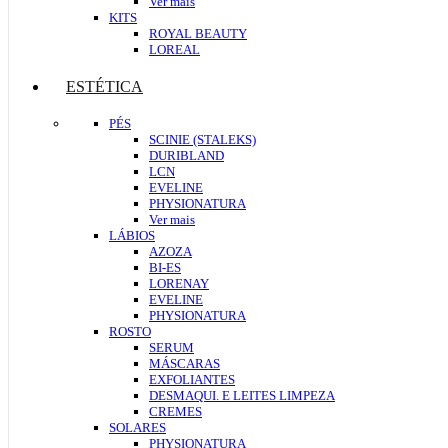
Ver mais
KITS
ROYAL BEAUTY
LOREAL
ESTÉTICA
PÉS
SCINIE (STALEKS)
DURIBLAND
LCN
EVELINE
PHYSIONATURA
Ver mais
LÁBIOS
AZOZA
BI-ES
LORENAY
EVELINE
PHYSIONATURA
ROSTO
SERUM
MÁSCARAS
EXFOLIANTES
DESMAQUI. E LEITES LIMPEZA
CREMES
SOLARES
PHYSIONATURA