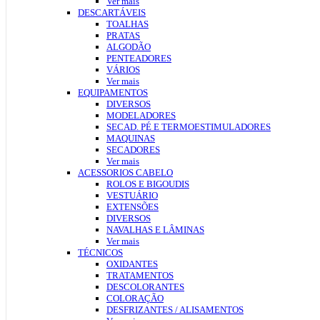
Ver mais
DESCARTÁVEIS
TOALHAS
PRATAS
ALGODÃO
PENTEADORES
VÁRIOS
Ver mais
EQUIPAMENTOS
DIVERSOS
MODELADORES
SECAD. PÉ E TERMOESTIMULADORES
MAQUINAS
SECADORES
Ver mais
ACESSORIOS CABELO
ROLOS E BIGOUDIS
VESTUÁRIO
EXTENSÕES
DIVERSOS
NAVALHAS E LÂMINAS
Ver mais
TÉCNICOS
OXIDANTES
TRATAMENTOS
DESCOLORANTES
COLORAÇÃO
DESFRIZANTES / ALISAMENTOS