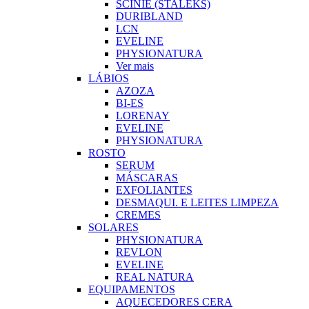
SCINIE (STALEKS)
DURIBLAND
LCN
EVELINE
PHYSIONATURA
Ver mais
LÁBIOS
AZOZA
BI-ES
LORENAY
EVELINE
PHYSIONATURA
ROSTO
SERUM
MÁSCARAS
EXFOLIANTES
DESMAQUI. E LEITES LIMPEZA
CREMES
SOLARES
PHYSIONATURA
REVLON
EVELINE
REAL NATURA
EQUIPAMENTOS
AQUECEDORES CERA