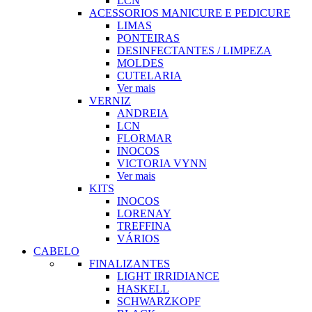
LCN
ACESSORIOS MANICURE E PEDICURE
LIMAS
PONTEIRAS
DESINFECTANTES / LIMPEZA
MOLDES
CUTELARIA
Ver mais
VERNIZ
ANDREIA
LCN
FLORMAR
INOCOS
VICTORIA VYNN
Ver mais
KITS
INOCOS
LORENAY
TREFFINA
VÁRIOS
CABELO
FINALIZANTES
LIGHT IRRIDIANCE
HASKELL
SCHWARZKOPF