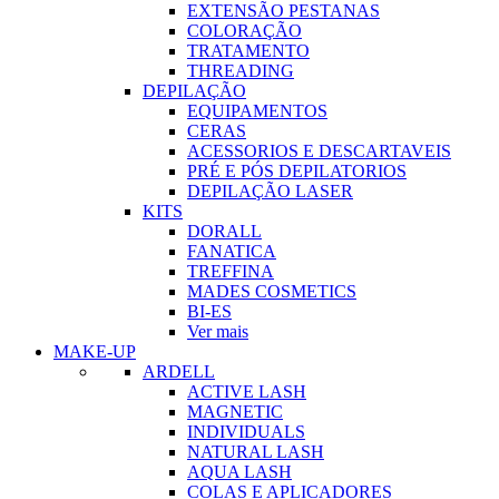
EXTENSÃO PESTANAS
COLORAÇÃO
TRATAMENTO
THREADING
DEPILAÇÃO
EQUIPAMENTOS
CERAS
ACESSORIOS E DESCARTAVEIS
PRÉ E PÓS DEPILATORIOS
DEPILAÇÃO LASER
KITS
DORALL
FANATICA
TREFFINA
MADES COSMETICS
BI-ES
Ver mais
MAKE-UP
ARDELL
ACTIVE LASH
MAGNETIC
INDIVIDUALS
NATURAL LASH
AQUA LASH
COLAS E APLICADORES