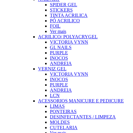
SPIDER GEL
STICKERS
TINTA ACRILICA
PÓ ACRILICO
FOIL
Ver mais
ACRILICO/ POLYACRYGEL
VICTORIA VYNN
GL NAILS
PURPLE
INOCOS
ANDREIA
VERNIZ GEL
VICTORIA VYNN
INOCOS
PURPLE
ANDREIA
LCN
ACESSORIOS MANICURE E PEDICURE
LIMAS
PONTEIRAS
DESINFECTANTES / LIMPEZA
MOLDES
CUTELARIA
Ver mais