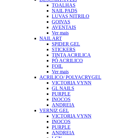
TOALHAS
NAIL PADS
LUVAS NITRILO
GOIVAS
AVENTAIS
Ver mais
NAIL ART
SPIDER GEL
STICKERS
TINTA ACRILICA
PÓ ACRILICO
FOIL
Ver mais
ACRILICO/ POLYACRYGEL
VICTORIA VYNN
GL NAILS
PURPLE
INOCOS
ANDREIA
VERNIZ GEL
VICTORIA VYNN
INOCOS
PURPLE
ANDREIA