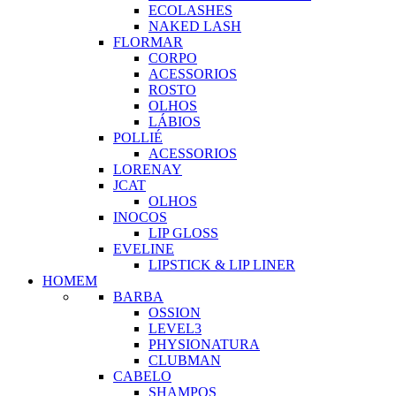
ECOLASHES
NAKED LASH
FLORMAR
CORPO
ACESSORIOS
ROSTO
OLHOS
LÁBIOS
POLLIÉ
ACESSORIOS
LORENAY
JCAT
OLHOS
INOCOS
LIP GLOSS
EVELINE
LIPSTICK & LIP LINER
HOMEM
BARBA
OSSION
LEVEL3
PHYSIONATURA
CLUBMAN
CABELO
SHAMPOS