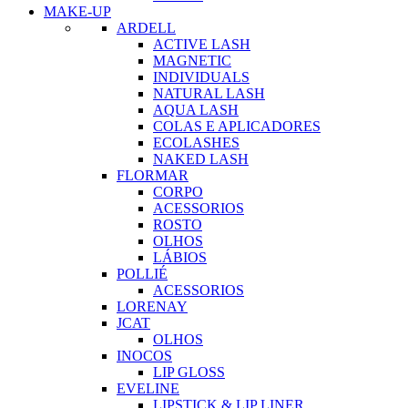
MAKE-UP
ARDELL
ACTIVE LASH
MAGNETIC
INDIVIDUALS
NATURAL LASH
AQUA LASH
COLAS E APLICADORES
ECOLASHES
NAKED LASH
FLORMAR
CORPO
ACESSORIOS
ROSTO
OLHOS
LÁBIOS
POLLIÉ
ACESSORIOS
LORENAY
JCAT
OLHOS
INOCOS
LIP GLOSS
EVELINE
LIPSTICK & LIP LINER