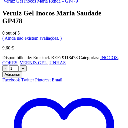
Verniz Gel Inocos Maria Renda – GP479
Verniz Gel Inocos Maria Saudade –
GP478
0
out of 5
( Ainda não existem avaliações. )
9,60
€
Disponibilidade:
Em stock
REF:
9118478
Categorias:
INOCOS
,
CORES
,
VERNIZ GEL
,
UNHAS
-
+
Adicionar
Facebook
Twitter
Pinterest
Email