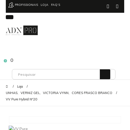
PROFISSIONAIS
LOJA
FAQ’S
0
0
Loja
UNHAS
,
VERNIZ GEL
,
VICTORIA VYNN
,
CORES FRASCO BRANCO
VV Pure Hybrid Nº20