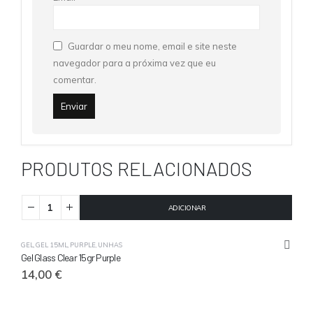
Guardar o meu nome, email e site neste
navegador para a próxima vez que eu
comentar.
PRODUTOS RELACIONADOS
ADICIONAR
GEL
,
GEL 15ML
,
PURPLE
,
UNHAS
Gel Glass Clear 15gr Purple
14,00
€