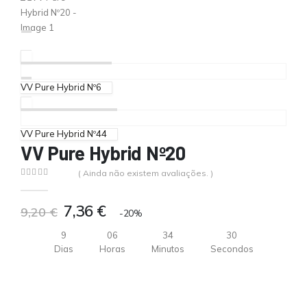
VV Pure Hybrid Nº6
VV Pure Hybrid Nº44
VV Pure Hybrid Nº20
( Ainda não existem avaliações. )
0
out of 5
7,36
€
9,20
€
-20%
9
06
34
30
Dias
Horas
Minutos
Secondos