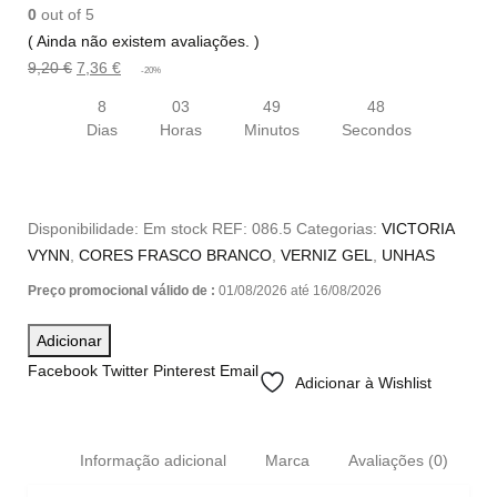
0
out of 5
( Ainda não existem avaliações. )
9,20
€
7,36
€
-20%
8
03
49
48
Dias
Horas
Minutos
Secondos
Disponibilidade:
Em stock
REF:
086.5
Categorias:
VICTORIA
VYNN
,
CORES FRASCO BRANCO
,
VERNIZ GEL
,
UNHAS
Preço promocional válido de :
01/08/2026 até 16/08/2026
Adicionar
Facebook
Twitter
Pinterest
Email
Adicionar à Wishlist
Informação adicional
Marca
Avaliações (0)