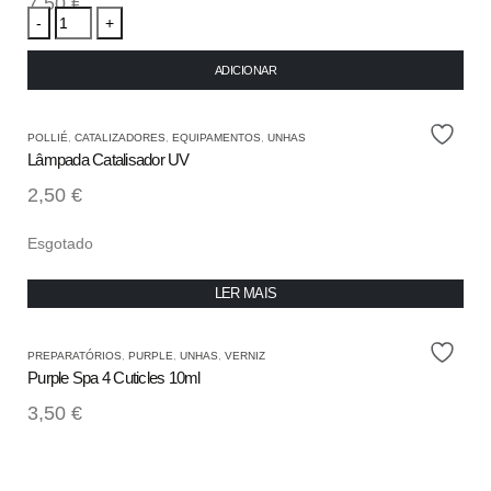
7,50
€
-
+
ADICIONAR
POLLIÉ
,
CATALIZADORES
,
EQUIPAMENTOS
,
UNHAS
Lâmpada Catalisador UV
2,50
€
Esgotado
LER MAIS
PREPARATÓRIOS
,
PURPLE
,
UNHAS
,
VERNIZ
Purple Spa 4 Cuticles 10ml
3,50
€