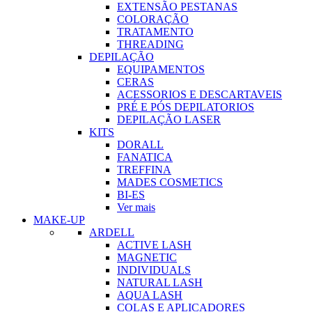
EXTENSÃO PESTANAS
COLORAÇÃO
TRATAMENTO
THREADING
DEPILAÇÃO
EQUIPAMENTOS
CERAS
ACESSORIOS E DESCARTAVEIS
PRÉ E PÓS DEPILATORIOS
DEPILAÇÃO LASER
KITS
DORALL
FANATICA
TREFFINA
MADES COSMETICS
BI-ES
Ver mais
MAKE-UP
ARDELL
ACTIVE LASH
MAGNETIC
INDIVIDUALS
NATURAL LASH
AQUA LASH
COLAS E APLICADORES