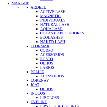
MAKE-UP
ARDELL
ACTIVE LASH
MAGNETIC
INDIVIDUALS
NATURAL LASH
AQUA LASH
COLAS E APLICADORES
ECOLASHES
NAKED LASH
FLORMAR
CORPO
ACESSORIOS
ROSTO
OLHOS
LÁBIOS
POLLIÉ
ACESSORIOS
LORENAY
JCAT
OLHOS
INOCOS
LIP GLOSS
EVELINE
LIPSTICK & LIP LINER