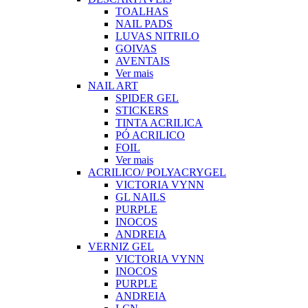
TOALHAS
NAIL PADS
LUVAS NITRILO
GOIVAS
AVENTAIS
Ver mais
NAIL ART
SPIDER GEL
STICKERS
TINTA ACRILICA
PÓ ACRILICO
FOIL
Ver mais
ACRILICO/ POLYACRYGEL
VICTORIA VYNN
GL NAILS
PURPLE
INOCOS
ANDREIA
VERNIZ GEL
VICTORIA VYNN
INOCOS
PURPLE
ANDREIA