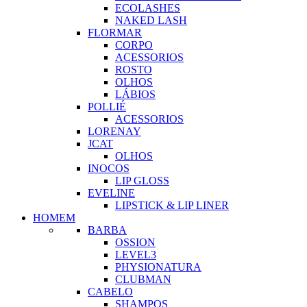
ECOLASHES
NAKED LASH
FLORMAR
CORPO
ACESSORIOS
ROSTO
OLHOS
LÁBIOS
POLLIÉ
ACESSORIOS
LORENAY
JCAT
OLHOS
INOCOS
LIP GLOSS
EVELINE
LIPSTICK & LIP LINER
HOMEM
BARBA
OSSION
LEVEL3
PHYSIONATURA
CLUBMAN
CABELO
SHAMPOS