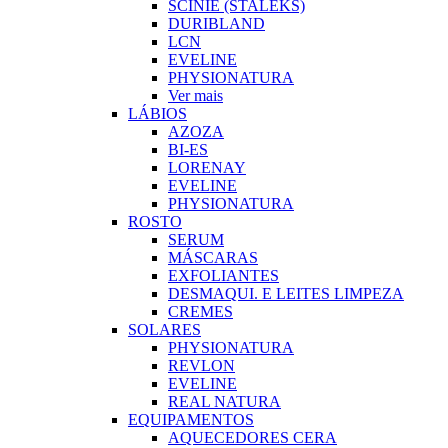
SCINIE (STALEKS)
DURIBLAND
LCN
EVELINE
PHYSIONATURA
Ver mais
LÁBIOS
AZOZA
BI-ES
LORENAY
EVELINE
PHYSIONATURA
ROSTO
SERUM
MÁSCARAS
EXFOLIANTES
DESMAQUI. E LEITES LIMPEZA
CREMES
SOLARES
PHYSIONATURA
REVLON
EVELINE
REAL NATURA
EQUIPAMENTOS
AQUECEDORES CERA