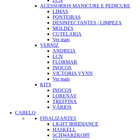
LCN
ACESSORIOS MANICURE E PEDICURE
LIMAS
PONTEIRAS
DESINFECTANTES / LIMPEZA
MOLDES
CUTELARIA
Ver mais
VERNIZ
ANDREIA
LCN
FLORMAR
INOCOS
VICTORIA VYNN
Ver mais
KITS
INOCOS
LORENAY
TREFFINA
VÁRIOS
CABELO
FINALIZANTES
LIGHT IRRIDIANCE
HASKELL
SCHWARZKOPF