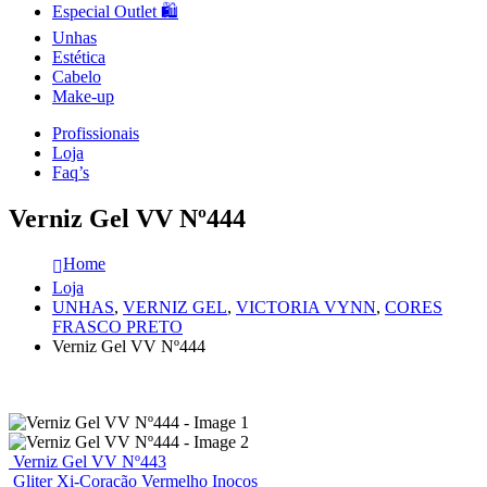
Especial Outlet 🛍️
Unhas
Estética
Cabelo
Make-up
Profissionais
Loja
Faq’s
Verniz Gel VV Nº444
Home
Loja
UNHAS
,
VERNIZ GEL
,
VICTORIA VYNN
,
CORES
FRASCO PRETO
Verniz Gel VV Nº444
Verniz Gel VV Nº443
Gliter Xi-Coração Vermelho Inocos