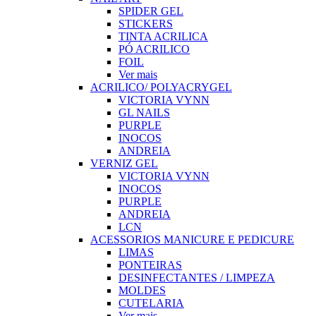
SPIDER GEL
STICKERS
TINTA ACRILICA
PÓ ACRILICO
FOIL
Ver mais
ACRILICO/ POLYACRYGEL
VICTORIA VYNN
GL NAILS
PURPLE
INOCOS
ANDREIA
VERNIZ GEL
VICTORIA VYNN
INOCOS
PURPLE
ANDREIA
LCN
ACESSORIOS MANICURE E PEDICURE
LIMAS
PONTEIRAS
DESINFECTANTES / LIMPEZA
MOLDES
CUTELARIA
Ver mais