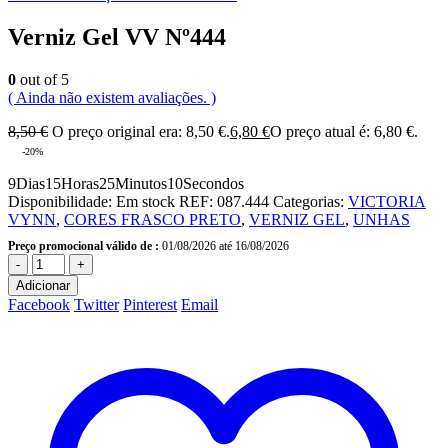
Verniz Gel VV Nº444
0
out of 5
( Ainda não existem avaliações. )
8,50
€
O preço original era: 8,50 €.
6,80
€
O preço atual é: 6,80 €.
-20%
9
Dias
15
Horas
25
Minutos
10
Secondos
Disponibilidade:
Em stock
REF:
087.444
Categorias:
VICTORIA
VYNN
,
CORES FRASCO PRETO
,
VERNIZ GEL
,
UNHAS
Preço promocional válido de :
01/08/2026 até 16/08/2026
-
+
Adicionar
Facebook
Twitter
Pinterest
Email