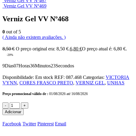
Verniz Gel VV Nº467
Verniz Gel VV Nº469
Verniz Gel VV Nº468
0
out of 5
( Ainda não existem avaliações. )
8,50
€
O preço original era: 8,50 €.
6,80
€
O preço atual é: 6,80 €.
-20%
9
Dias
07
Horas
36
Minutos
23
Secondos
Disponibilidade:
Em stock
REF:
087.468
Categorias:
VICTORIA
VYNN
,
CORES FRASCO PRETO
,
VERNIZ GEL
,
UNHAS
Preço promocional válido de :
01/08/2026 até 16/08/2026
-
+
Adicionar
Facebook
Twitter
Pinterest
Email