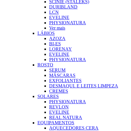
SCINIE (STALEKS)
DURIBLAND
LCN
EVELINE
PHYSIONATURA
Ver mais
LÁBIOS
AZOZA
BI-ES
LORENAY
EVELINE
PHYSIONATURA
ROSTO
SERUM
MÁSCARAS
EXFOLIANTES
DESMAQUI. E LEITES LIMPEZA
CREMES
SOLARES
PHYSIONATURA
REVLON
EVELINE
REAL NATURA
EQUIPAMENTOS
AQUECEDORES CERA