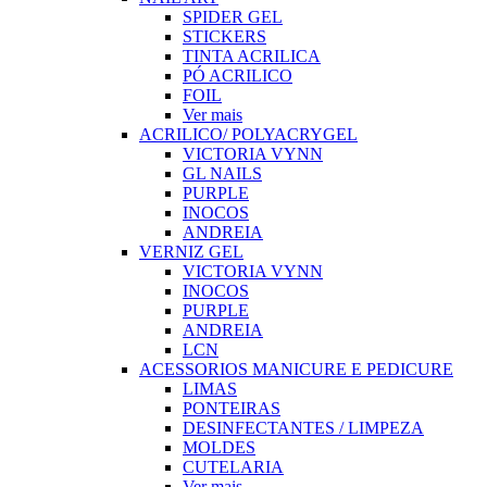
SPIDER GEL
STICKERS
TINTA ACRILICA
PÓ ACRILICO
FOIL
Ver mais
ACRILICO/ POLYACRYGEL
VICTORIA VYNN
GL NAILS
PURPLE
INOCOS
ANDREIA
VERNIZ GEL
VICTORIA VYNN
INOCOS
PURPLE
ANDREIA
LCN
ACESSORIOS MANICURE E PEDICURE
LIMAS
PONTEIRAS
DESINFECTANTES / LIMPEZA
MOLDES
CUTELARIA
Ver mais