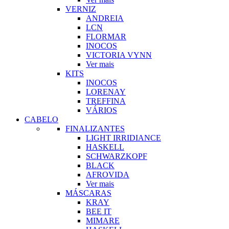
VERNIZ
ANDREIA
LCN
FLORMAR
INOCOS
VICTORIA VYNN
Ver mais
KITS
INOCOS
LORENAY
TREFFINA
VÁRIOS
CABELO
FINALIZANTES
LIGHT IRRIDIANCE
HASKELL
SCHWARZKOPF
BLACK
AFROVIDA
Ver mais
MÁSCARAS
KRAY
BEE IT
MIMARE