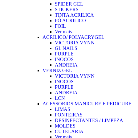
SPIDER GEL
STICKERS
TINTA ACRILICA
PÓ ACRILICO
FOIL
Ver mais
ACRILICO/ POLYACRYGEL
VICTORIA VYNN
GL NAILS
PURPLE
INOCOS
ANDREIA
VERNIZ GEL
VICTORIA VYNN
INOCOS
PURPLE
ANDREIA
LCN
ACESSORIOS MANICURE E PEDICURE
LIMAS
PONTEIRAS
DESINFECTANTES / LIMPEZA
MOLDES
CUTELARIA
Ver mais