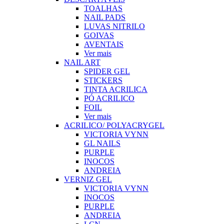
TOALHAS
NAIL PADS
LUVAS NITRILO
GOIVAS
AVENTAIS
Ver mais
NAIL ART
SPIDER GEL
STICKERS
TINTA ACRILICA
PÓ ACRILICO
FOIL
Ver mais
ACRILICO/ POLYACRYGEL
VICTORIA VYNN
GL NAILS
PURPLE
INOCOS
ANDREIA
VERNIZ GEL
VICTORIA VYNN
INOCOS
PURPLE
ANDREIA