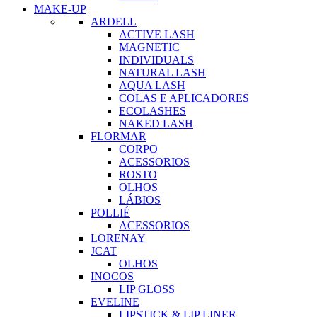
MAKE-UP
ARDELL
ACTIVE LASH
MAGNETIC
INDIVIDUALS
NATURAL LASH
AQUA LASH
COLAS E APLICADORES
ECOLASHES
NAKED LASH
FLORMAR
CORPO
ACESSORIOS
ROSTO
OLHOS
LÁBIOS
POLLIÉ
ACESSORIOS
LORENAY
JCAT
OLHOS
INOCOS
LIP GLOSS
EVELINE
LIPSTICK & LIP LINER