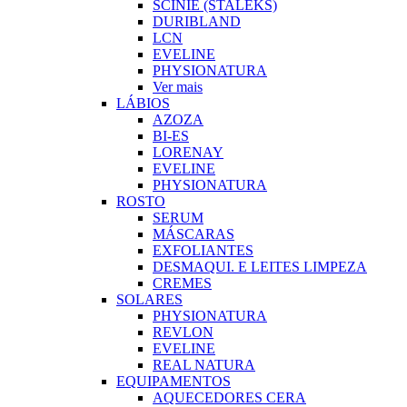
SCINIE (STALEKS)
DURIBLAND
LCN
EVELINE
PHYSIONATURA
Ver mais
LÁBIOS
AZOZA
BI-ES
LORENAY
EVELINE
PHYSIONATURA
ROSTO
SERUM
MÁSCARAS
EXFOLIANTES
DESMAQUI. E LEITES LIMPEZA
CREMES
SOLARES
PHYSIONATURA
REVLON
EVELINE
REAL NATURA
EQUIPAMENTOS
AQUECEDORES CERA