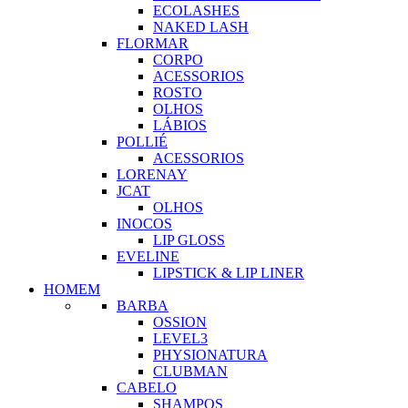
ECOLASHES
NAKED LASH
FLORMAR
CORPO
ACESSORIOS
ROSTO
OLHOS
LÁBIOS
POLLIÉ
ACESSORIOS
LORENAY
JCAT
OLHOS
INOCOS
LIP GLOSS
EVELINE
LIPSTICK & LIP LINER
HOMEM
BARBA
OSSION
LEVEL3
PHYSIONATURA
CLUBMAN
CABELO
SHAMPOS