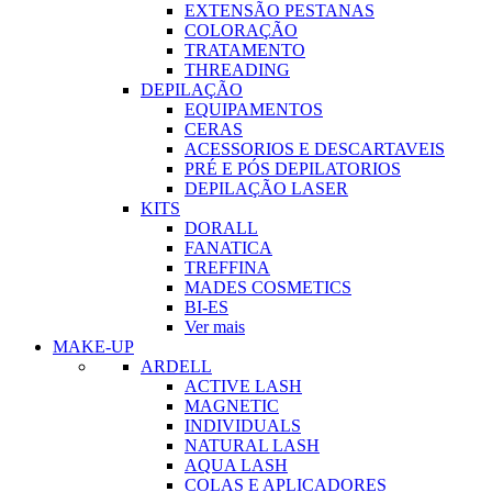
EXTENSÃO PESTANAS
COLORAÇÃO
TRATAMENTO
THREADING
DEPILAÇÃO
EQUIPAMENTOS
CERAS
ACESSORIOS E DESCARTAVEIS
PRÉ E PÓS DEPILATORIOS
DEPILAÇÃO LASER
KITS
DORALL
FANATICA
TREFFINA
MADES COSMETICS
BI-ES
Ver mais
MAKE-UP
ARDELL
ACTIVE LASH
MAGNETIC
INDIVIDUALS
NATURAL LASH
AQUA LASH
COLAS E APLICADORES