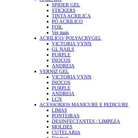
SPIDER GEL
STICKERS
TINTA ACRILICA
PÓ ACRILICO
FOIL
Ver mais
ACRILICO/ POLYACRYGEL
VICTORIA VYNN
GL NAILS
PURPLE
INOCOS
ANDREIA
VERNIZ GEL
VICTORIA VYNN
INOCOS
PURPLE
ANDREIA
LCN
ACESSORIOS MANICURE E PEDICURE
LIMAS
PONTEIRAS
DESINFECTANTES / LIMPEZA
MOLDES
CUTELARIA
Ver mais