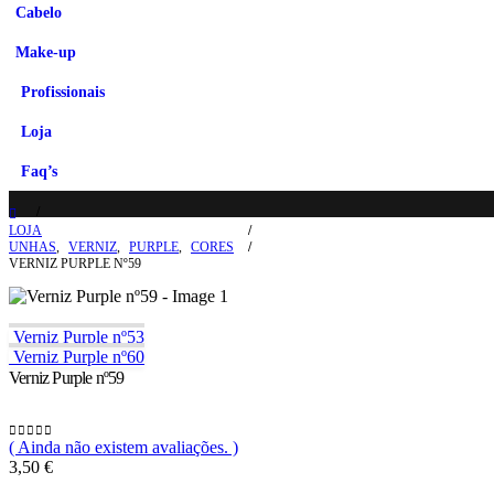
Cabelo
Make-up
Profissionais
Loja
Faq’s
LOJA
UNHAS
,
VERNIZ
,
PURPLE
,
CORES
VERNIZ PURPLE Nº59
Verniz Purple nº53
Verniz Purple nº60
Verniz Purple nº59
( Ainda não existem avaliações. )
0
out of 5
3,50
€