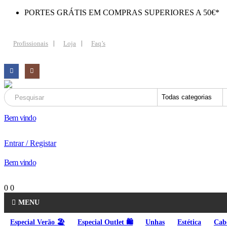
PORTES GRÁTIS EM COMPRAS SUPERIORES A 50€*
Profissionais
Loja
Faq’s
Bem vindo
Entrar / Registar
Bem vindo
0
0
MENU
Especial Verão 🏖️
Especial Outlet 🛍️
Unhas
Estética
Cab