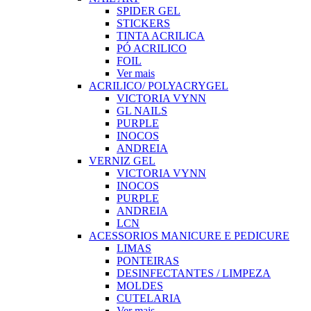
SPIDER GEL
STICKERS
TINTA ACRILICA
PÓ ACRILICO
FOIL
Ver mais
ACRILICO/ POLYACRYGEL
VICTORIA VYNN
GL NAILS
PURPLE
INOCOS
ANDREIA
VERNIZ GEL
VICTORIA VYNN
INOCOS
PURPLE
ANDREIA
LCN
ACESSORIOS MANICURE E PEDICURE
LIMAS
PONTEIRAS
DESINFECTANTES / LIMPEZA
MOLDES
CUTELARIA
Ver mais