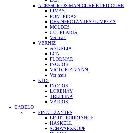
LCN
ACESSORIOS MANICURE E PEDICURE
LIMAS
PONTEIRAS
DESINFECTANTES / LIMPEZA
MOLDES
CUTELARIA
Ver mais
VERNIZ
ANDREIA
LCN
FLORMAR
INOCOS
VICTORIA VYNN
Ver mais
KITS
INOCOS
LORENAY
TREFFINA
VÁRIOS
CABELO
FINALIZANTES
LIGHT IRRIDIANCE
HASKELL
SCHWARZKOPF