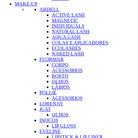
MAKE-UP
ARDELL
ACTIVE LASH
MAGNETIC
INDIVIDUALS
NATURAL LASH
AQUA LASH
COLAS E APLICADORES
ECOLASHES
NAKED LASH
FLORMAR
CORPO
ACESSORIOS
ROSTO
OLHOS
LÁBIOS
POLLIÉ
ACESSORIOS
LORENAY
JCAT
OLHOS
INOCOS
LIP GLOSS
EVELINE
LIPSTICK & LIP LINER