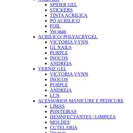
SPIDER GEL
STICKERS
TINTA ACRILICA
PÓ ACRILICO
FOIL
Ver mais
ACRILICO/ POLYACRYGEL
VICTORIA VYNN
GL NAILS
PURPLE
INOCOS
ANDREIA
VERNIZ GEL
VICTORIA VYNN
INOCOS
PURPLE
ANDREIA
LCN
ACESSORIOS MANICURE E PEDICURE
LIMAS
PONTEIRAS
DESINFECTANTES / LIMPEZA
MOLDES
CUTELARIA
Ver mais