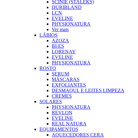
SCINIE (STALEKS)
DURIBLAND
LCN
EVELINE
PHYSIONATURA
Ver mais
LÁBIOS
AZOZA
BI-ES
LORENAY
EVELINE
PHYSIONATURA
ROSTO
SERUM
MÁSCARAS
EXFOLIANTES
DESMAQUI. E LEITES LIMPEZA
CREMES
SOLARES
PHYSIONATURA
REVLON
EVELINE
REAL NATURA
EQUIPAMENTOS
AQUECEDORES CERA