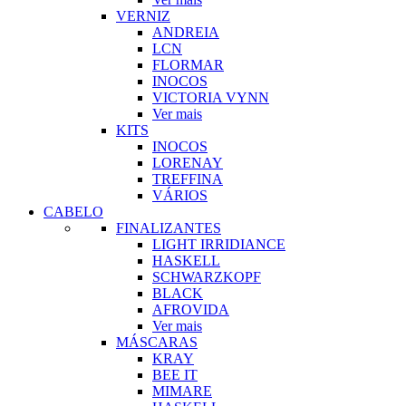
VERNIZ
ANDREIA
LCN
FLORMAR
INOCOS
VICTORIA VYNN
Ver mais
KITS
INOCOS
LORENAY
TREFFINA
VÁRIOS
CABELO
FINALIZANTES
LIGHT IRRIDIANCE
HASKELL
SCHWARZKOPF
BLACK
AFROVIDA
Ver mais
MÁSCARAS
KRAY
BEE IT
MIMARE