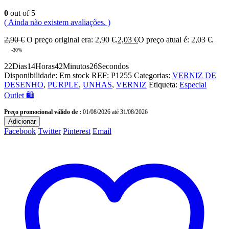
0
out of 5
( Ainda não existem avaliações. )
2,90
€
O preço original era: 2,90 €.
2,03
€
O preço atual é: 2,03 €.
-30%
22
Dias
14
Horas
42
Minutos
26
Secondos
Disponibilidade:
Em stock
REF:
P1255
Categorias:
VERNIZ DE
DESENHO
,
PURPLE
,
UNHAS
,
VERNIZ
Etiqueta:
Especial
Outlet 🛍️
Preço promocional válido de :
01/08/2026 até 31/08/2026
Adicionar
Facebook
Twitter
Pinterest
Email