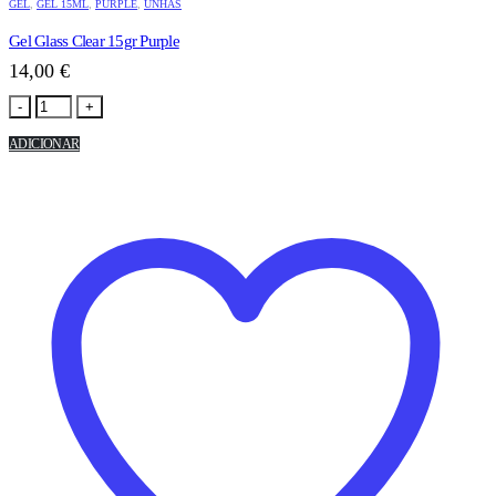
GEL
,
GEL 15ML
,
PURPLE
,
UNHAS
Gel Glass Clear 15gr Purple
14,00
€
-
+
ADICIONAR