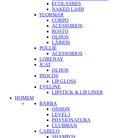
ECOLASHES
NAKED LASH
FLORMAR
CORPO
ACESSORIOS
ROSTO
OLHOS
LÁBIOS
POLLIÉ
ACESSORIOS
LORENAY
JCAT
OLHOS
INOCOS
LIP GLOSS
EVELINE
LIPSTICK & LIP LINER
HOMEM
BARBA
OSSION
LEVEL3
PHYSIONATURA
CLUBMAN
CABELO
SHAMPOS