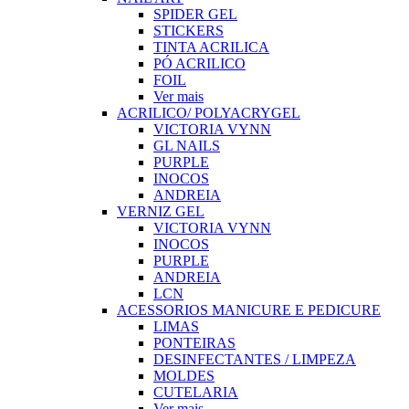
SPIDER GEL
STICKERS
TINTA ACRILICA
PÓ ACRILICO
FOIL
Ver mais
ACRILICO/ POLYACRYGEL
VICTORIA VYNN
GL NAILS
PURPLE
INOCOS
ANDREIA
VERNIZ GEL
VICTORIA VYNN
INOCOS
PURPLE
ANDREIA
LCN
ACESSORIOS MANICURE E PEDICURE
LIMAS
PONTEIRAS
DESINFECTANTES / LIMPEZA
MOLDES
CUTELARIA
Ver mais