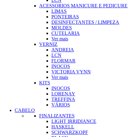
LCN
ACESSORIOS MANICURE E PEDICURE
LIMAS
PONTEIRAS
DESINFECTANTES / LIMPEZA
MOLDES
CUTELARIA
Ver mais
VERNIZ
ANDREIA
LCN
FLORMAR
INOCOS
VICTORIA VYNN
Ver mais
KITS
INOCOS
LORENAY
TREFFINA
VÁRIOS
CABELO
FINALIZANTES
LIGHT IRRIDIANCE
HASKELL
SCHWARZKOPF