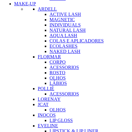
MAKE-UP
ARDELL
ACTIVE LASH
MAGNETIC
INDIVIDUALS
NATURAL LASH
AQUA LASH
COLAS E APLICADORES
ECOLASHES
NAKED LASH
FLORMAR
CORPO
ACESSORIOS
ROSTO
OLHOS
LÁBIOS
POLLIÉ
ACESSORIOS
LORENAY
JCAT
OLHOS
INOCOS
LIP GLOSS
EVELINE
LIPSTICK & LIP LINER