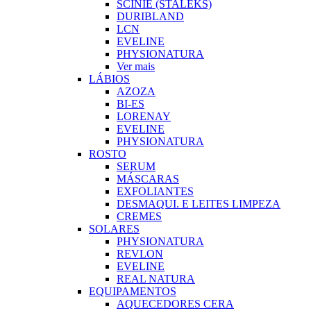
SCINIE (STALEKS)
DURIBLAND
LCN
EVELINE
PHYSIONATURA
Ver mais
LÁBIOS
AZOZA
BI-ES
LORENAY
EVELINE
PHYSIONATURA
ROSTO
SERUM
MÁSCARAS
EXFOLIANTES
DESMAQUI. E LEITES LIMPEZA
CREMES
SOLARES
PHYSIONATURA
REVLON
EVELINE
REAL NATURA
EQUIPAMENTOS
AQUECEDORES CERA