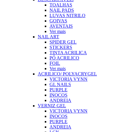
TOALHAS
NAIL PADS
LUVAS NITRILO
GOIVAS
AVENTAIS
Ver mais
NAIL ART
SPIDER GEL
STICKERS
TINTA ACRILICA
PÓ ACRILICO
FOIL
Ver mais
ACRILICO/ POLYACRYGEL
VICTORIA VYNN
GL NAILS
PURPLE
INOCOS
ANDREIA
VERNIZ GEL
VICTORIA VYNN
INOCOS
PURPLE
ANDREIA