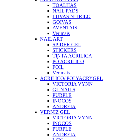
TOALHAS
NAIL PADS
LUVAS NITRILO
GOIVAS
AVENTAIS
Ver mais
NAIL ART
SPIDER GEL
STICKERS
TINTA ACRILICA
PÓ ACRILICO
FOIL
Ver mais
ACRILICO/ POLYACRYGEL
VICTORIA VYNN
GL NAILS
PURPLE
INOCOS
ANDREIA
VERNIZ GEL
VICTORIA VYNN
INOCOS
PURPLE
ANDREIA