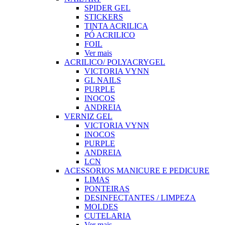
SPIDER GEL
STICKERS
TINTA ACRILICA
PÓ ACRILICO
FOIL
Ver mais
ACRILICO/ POLYACRYGEL
VICTORIA VYNN
GL NAILS
PURPLE
INOCOS
ANDREIA
VERNIZ GEL
VICTORIA VYNN
INOCOS
PURPLE
ANDREIA
LCN
ACESSORIOS MANICURE E PEDICURE
LIMAS
PONTEIRAS
DESINFECTANTES / LIMPEZA
MOLDES
CUTELARIA
Ver mais