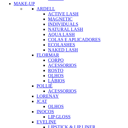
MAKE-UP
ARDELL
ACTIVE LASH
MAGNETIC
INDIVIDUALS
NATURAL LASH
AQUA LASH
COLAS E APLICADORES
ECOLASHES
NAKED LASH
FLORMAR
CORPO
ACESSORIOS
ROSTO
OLHOS
LÁBIOS
POLLIÉ
ACESSORIOS
LORENAY
JCAT
OLHOS
INOCOS
LIP GLOSS
EVELINE
LIPSTICK & LIP LINER