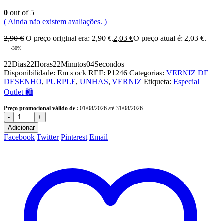
0
out of 5
( Ainda não existem avaliações. )
2,90
€
O preço original era: 2,90 €.
2,03
€
O preço atual é: 2,03 €.
-30%
22
Dias
22
Horas
22
Minutos
04
Secondos
Disponibilidade:
Em stock
REF:
P1246
Categorias:
VERNIZ DE
DESENHO
,
PURPLE
,
UNHAS
,
VERNIZ
Etiqueta:
Especial
Outlet 🛍️
Preço promocional válido de :
01/08/2026 até 31/08/2026
-
+
Adicionar
Facebook
Twitter
Pinterest
Email