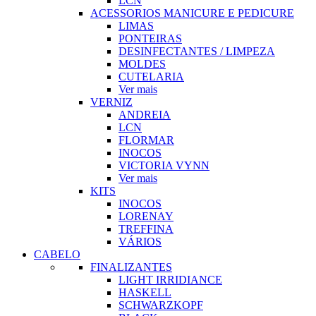
LCN
ACESSORIOS MANICURE E PEDICURE
LIMAS
PONTEIRAS
DESINFECTANTES / LIMPEZA
MOLDES
CUTELARIA
Ver mais
VERNIZ
ANDREIA
LCN
FLORMAR
INOCOS
VICTORIA VYNN
Ver mais
KITS
INOCOS
LORENAY
TREFFINA
VÁRIOS
CABELO
FINALIZANTES
LIGHT IRRIDIANCE
HASKELL
SCHWARZKOPF