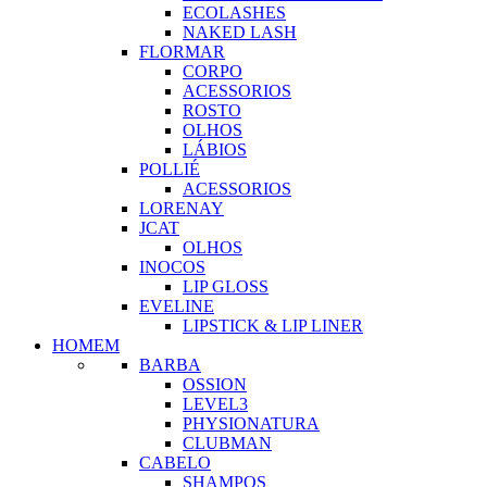
ECOLASHES
NAKED LASH
FLORMAR
CORPO
ACESSORIOS
ROSTO
OLHOS
LÁBIOS
POLLIÉ
ACESSORIOS
LORENAY
JCAT
OLHOS
INOCOS
LIP GLOSS
EVELINE
LIPSTICK & LIP LINER
HOMEM
BARBA
OSSION
LEVEL3
PHYSIONATURA
CLUBMAN
CABELO
SHAMPOS