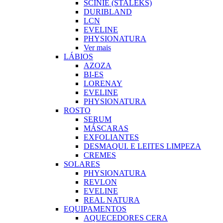
SCINIE (STALEKS)
DURIBLAND
LCN
EVELINE
PHYSIONATURA
Ver mais
LÁBIOS
AZOZA
BI-ES
LORENAY
EVELINE
PHYSIONATURA
ROSTO
SERUM
MÁSCARAS
EXFOLIANTES
DESMAQUI. E LEITES LIMPEZA
CREMES
SOLARES
PHYSIONATURA
REVLON
EVELINE
REAL NATURA
EQUIPAMENTOS
AQUECEDORES CERA