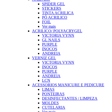
SPIDER GEL
STICKERS
TINTA ACRILICA
PÓ ACRILICO
FOIL
Ver mais
ACRILICO/ POLYACRYGEL
VICTORIA VYNN
GL NAILS
PURPLE
INOCOS
ANDREIA
VERNIZ GEL
VICTORIA VYNN
INOCOS
PURPLE
ANDREIA
LCN
ACESSORIOS MANICURE E PEDICURE
LIMAS
PONTEIRAS
DESINFECTANTES / LIMPEZA
MOLDES
CUTELARIA
Ver mais