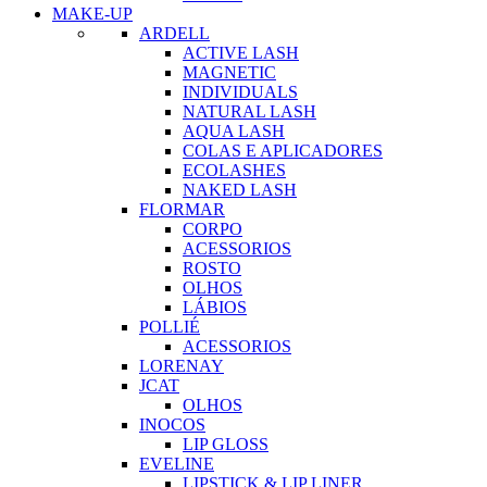
MAKE-UP
ARDELL
ACTIVE LASH
MAGNETIC
INDIVIDUALS
NATURAL LASH
AQUA LASH
COLAS E APLICADORES
ECOLASHES
NAKED LASH
FLORMAR
CORPO
ACESSORIOS
ROSTO
OLHOS
LÁBIOS
POLLIÉ
ACESSORIOS
LORENAY
JCAT
OLHOS
INOCOS
LIP GLOSS
EVELINE
LIPSTICK & LIP LINER