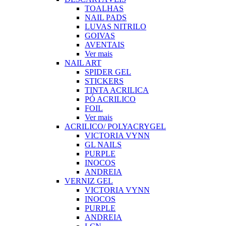
TOALHAS
NAIL PADS
LUVAS NITRILO
GOIVAS
AVENTAIS
Ver mais
NAIL ART
SPIDER GEL
STICKERS
TINTA ACRILICA
PÓ ACRILICO
FOIL
Ver mais
ACRILICO/ POLYACRYGEL
VICTORIA VYNN
GL NAILS
PURPLE
INOCOS
ANDREIA
VERNIZ GEL
VICTORIA VYNN
INOCOS
PURPLE
ANDREIA