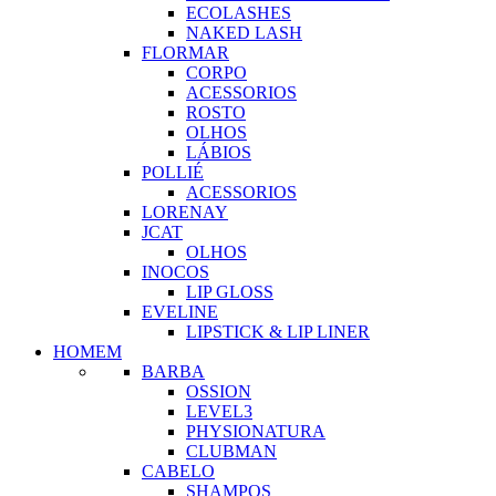
ECOLASHES
NAKED LASH
FLORMAR
CORPO
ACESSORIOS
ROSTO
OLHOS
LÁBIOS
POLLIÉ
ACESSORIOS
LORENAY
JCAT
OLHOS
INOCOS
LIP GLOSS
EVELINE
LIPSTICK & LIP LINER
HOMEM
BARBA
OSSION
LEVEL3
PHYSIONATURA
CLUBMAN
CABELO
SHAMPOS