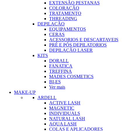
EXTENSÃO PESTANAS
COLORAÇÃO
TRATAMENTO
THREADING
DEPILAÇÃO
EQUIPAMENTOS
CERAS
ACESSORIOS E DESCARTAVEIS
PRÉ E PÓS DEPILATORIOS
DEPILAÇÃO LASER
KITS
DORALL
FANATICA
TREFFINA
MADES COSMETICS
BI-ES
Ver mais
MAKE-UP
ARDELL
ACTIVE LASH
MAGNETIC
INDIVIDUALS
NATURAL LASH
AQUA LASH
COLAS E APLICADORES