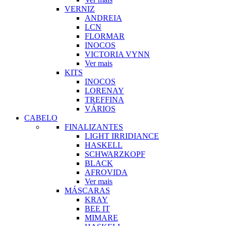
VERNIZ
ANDREIA
LCN
FLORMAR
INOCOS
VICTORIA VYNN
Ver mais
KITS
INOCOS
LORENAY
TREFFINA
VÁRIOS
CABELO
FINALIZANTES
LIGHT IRRIDIANCE
HASKELL
SCHWARZKOPF
BLACK
AFROVIDA
Ver mais
MÁSCARAS
KRAY
BEE IT
MIMARE