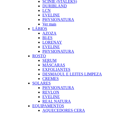
SCINIE (STALEKS)
DURIBLAND
LCN
EVELINE
PHYSIONATURA
Ver mais
LÁBIOS
AZOZA
BI-ES
LORENAY
EVELINE
PHYSIONATURA
ROSTO
SERUM
MÁSCARAS
EXFOLIANTES
DESMAQUI. E LEITES LIMPEZA
CREMES
SOLARES
PHYSIONATURA
REVLON
EVELINE
REAL NATURA
EQUIPAMENTOS
AQUECEDORES CERA