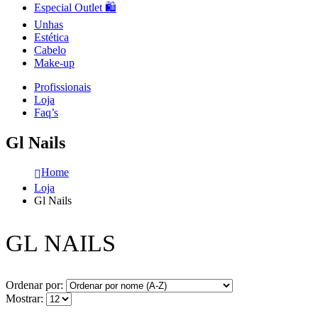
Especial Outlet 🛍️
Unhas
Estética
Cabelo
Make-up
Profissionais
Loja
Faq’s
Gl Nails
Home
Loja
Gl Nails
GL NAILS
Ordenar por:
Mostrar: