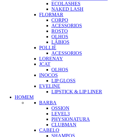
ECOLASHES
NAKED LASH
FLORMAR
CORPO
ACESSORIOS
ROSTO
OLHOS
LÁBIOS
POLLIÉ
ACESSORIOS
LORENAY
JCAT
OLHOS
INOCOS
LIP GLOSS
EVELINE
LIPSTICK & LIP LINER
HOMEM
BARBA
OSSION
LEVEL3
PHYSIONATURA
CLUBMAN
CABELO
SHAMPOS