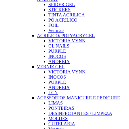
SPIDER GEL
STICKERS
TINTA ACRILICA
PÓ ACRILICO
FOIL
Ver mais
ACRILICO/ POLYACRYGEL
VICTORIA VYNN
GL NAILS
PURPLE
INOCOS
ANDREIA
VERNIZ GEL
VICTORIA VYNN
INOCOS
PURPLE
ANDREIA
LCN
ACESSORIOS MANICURE E PEDICURE
LIMAS
PONTEIRAS
DESINFECTANTES / LIMPEZA
MOLDES
CUTELARIA
Ver mais