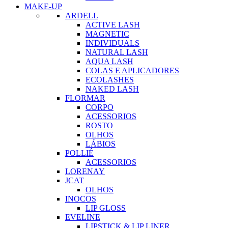
MAKE-UP
ARDELL
ACTIVE LASH
MAGNETIC
INDIVIDUALS
NATURAL LASH
AQUA LASH
COLAS E APLICADORES
ECOLASHES
NAKED LASH
FLORMAR
CORPO
ACESSORIOS
ROSTO
OLHOS
LÁBIOS
POLLIÉ
ACESSORIOS
LORENAY
JCAT
OLHOS
INOCOS
LIP GLOSS
EVELINE
LIPSTICK & LIP LINER