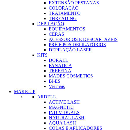
EXTENSÃO PESTANAS
COLORAÇÃO
TRATAMENTO
THREADING
DEPILAÇÃO
EQUIPAMENTOS
CERAS
ACESSORIOS E DESCARTAVEIS
PRÉ E PÓS DEPILATORIOS
DEPILAÇÃO LASER
KITS
DORALL
FANATICA
TREFFINA
MADES COSMETICS
BI-ES
Ver mais
MAKE-UP
ARDELL
ACTIVE LASH
MAGNETIC
INDIVIDUALS
NATURAL LASH
AQUA LASH
COLAS E APLICADORES