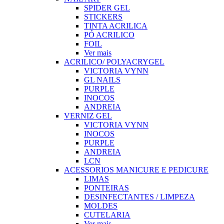
SPIDER GEL
STICKERS
TINTA ACRILICA
PÓ ACRILICO
FOIL
Ver mais
ACRILICO/ POLYACRYGEL
VICTORIA VYNN
GL NAILS
PURPLE
INOCOS
ANDREIA
VERNIZ GEL
VICTORIA VYNN
INOCOS
PURPLE
ANDREIA
LCN
ACESSORIOS MANICURE E PEDICURE
LIMAS
PONTEIRAS
DESINFECTANTES / LIMPEZA
MOLDES
CUTELARIA
Ver mais