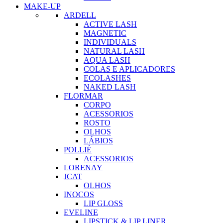
MAKE-UP
ARDELL
ACTIVE LASH
MAGNETIC
INDIVIDUALS
NATURAL LASH
AQUA LASH
COLAS E APLICADORES
ECOLASHES
NAKED LASH
FLORMAR
CORPO
ACESSORIOS
ROSTO
OLHOS
LÁBIOS
POLLIÉ
ACESSORIOS
LORENAY
JCAT
OLHOS
INOCOS
LIP GLOSS
EVELINE
LIPSTICK & LIP LINER