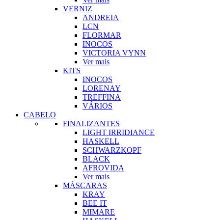
VERNIZ
ANDREIA
LCN
FLORMAR
INOCOS
VICTORIA VYNN
Ver mais
KITS
INOCOS
LORENAY
TREFFINA
VÁRIOS
CABELO
FINALIZANTES
LIGHT IRRIDIANCE
HASKELL
SCHWARZKOPF
BLACK
AFROVIDA
Ver mais
MÁSCARAS
KRAY
BEE IT
MIMARE