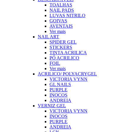
TOALHAS
NAIL PADS
LUVAS NITRILO
GOIVAS
AVENTAIS
Ver mais
NAIL ART
SPIDER GEL
STICKERS
TINTA ACRILICA
PÓ ACRILICO
FOIL
Ver mais
ACRILICO/ POLYACRYGEL
VICTORIA VYNN
GL NAILS
PURPLE
INOCOS
ANDREIA
VERNIZ GEL
VICTORIA VYNN
INOCOS
PURPLE
ANDREIA