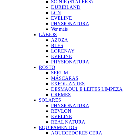
SCINIE (STALEKS)
DURIBLAND
LCN
EVELINE
PHYSIONATURA
Ver mais
LÁBIOS
AZOZA
BI-ES
LORENAY
EVELINE
PHYSIONATURA
ROSTO
SERUM
MÁSCARAS
EXFOLIANTES
DESMAQUI. E LEITES LIMPEZA
CREMES
SOLARES
PHYSIONATURA
REVLON
EVELINE
REAL NATURA
EQUIPAMENTOS
AQUECEDORES CERA