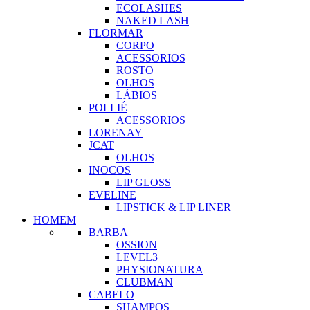
ECOLASHES
NAKED LASH
FLORMAR
CORPO
ACESSORIOS
ROSTO
OLHOS
LÁBIOS
POLLIÉ
ACESSORIOS
LORENAY
JCAT
OLHOS
INOCOS
LIP GLOSS
EVELINE
LIPSTICK & LIP LINER
HOMEM
BARBA
OSSION
LEVEL3
PHYSIONATURA
CLUBMAN
CABELO
SHAMPOS