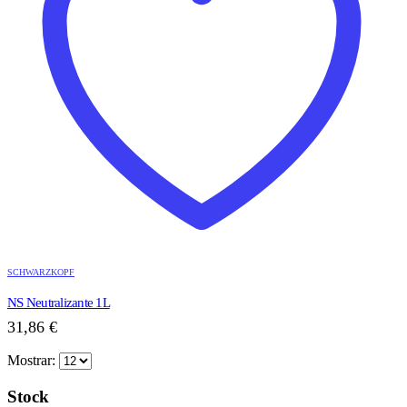
SCHWARZKOPF
NS Neutralizante 1L
31,86
€
Mostrar:
Stock