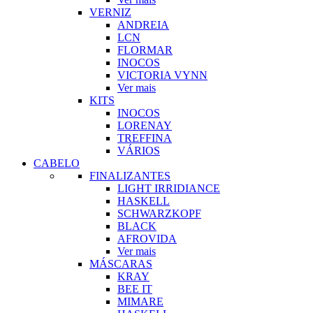
VERNIZ
ANDREIA
LCN
FLORMAR
INOCOS
VICTORIA VYNN
Ver mais
KITS
INOCOS
LORENAY
TREFFINA
VÁRIOS
CABELO
FINALIZANTES
LIGHT IRRIDIANCE
HASKELL
SCHWARZKOPF
BLACK
AFROVIDA
Ver mais
MÁSCARAS
KRAY
BEE IT
MIMARE