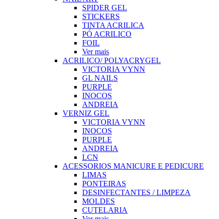
SPIDER GEL
STICKERS
TINTA ACRILICA
PÓ ACRILICO
FOIL
Ver mais
ACRILICO/ POLYACRYGEL
VICTORIA VYNN
GL NAILS
PURPLE
INOCOS
ANDREIA
VERNIZ GEL
VICTORIA VYNN
INOCOS
PURPLE
ANDREIA
LCN
ACESSORIOS MANICURE E PEDICURE
LIMAS
PONTEIRAS
DESINFECTANTES / LIMPEZA
MOLDES
CUTELARIA
Ver mais