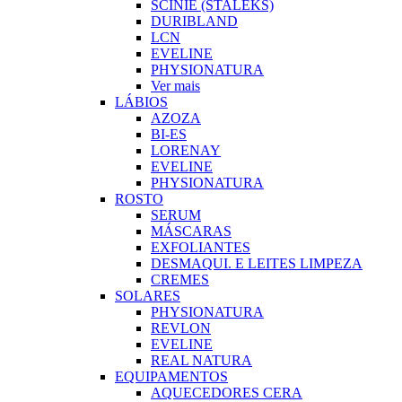
SCINIE (STALEKS)
DURIBLAND
LCN
EVELINE
PHYSIONATURA
Ver mais
LÁBIOS
AZOZA
BI-ES
LORENAY
EVELINE
PHYSIONATURA
ROSTO
SERUM
MÁSCARAS
EXFOLIANTES
DESMAQUI. E LEITES LIMPEZA
CREMES
SOLARES
PHYSIONATURA
REVLON
EVELINE
REAL NATURA
EQUIPAMENTOS
AQUECEDORES CERA