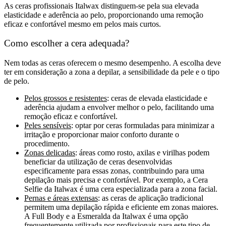
As ceras profissionais Italwax distinguem-se pela sua elevada
elasticidade e aderência ao pelo, proporcionando uma remoção
eficaz e confortável mesmo em pelos mais curtos.
Como escolher a cera adequada?
Nem todas as ceras oferecem o mesmo desempenho. A escolha deve
ter em consideração a zona a depilar, a sensibilidade da pele e o tipo
de pelo.
Pelos grossos e resistentes
:
ceras de elevada elasticidade e
aderência ajudam a envolver melhor o pelo, facilitando uma
remoção eficaz e confortável.
Peles sensíveis
:
optar por ceras formuladas para minimizar a
irritação e proporcionar maior conforto durante o
procedimento.
Zonas delicadas
: áreas como rosto, axilas e virilhas podem
beneficiar da utilização de ceras desenvolvidas
especificamente para essas zonas, contribuindo para uma
depilação mais precisa e confortável. Por exemplo, a Cera
Selfie da Italwax é uma cera especializada para a zona facial.
Pernas e áreas extensas
:
as ceras de aplicação tradicional
permitem uma depilação rápida e eficiente em zonas maiores.
A Full Body e a Esmeralda da Italwax é uma opção
frequentemente utilizada por profissionais para este tipo de