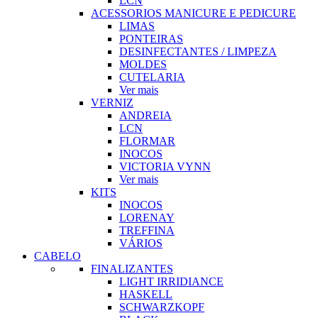
LCN
ACESSORIOS MANICURE E PEDICURE
LIMAS
PONTEIRAS
DESINFECTANTES / LIMPEZA
MOLDES
CUTELARIA
Ver mais
VERNIZ
ANDREIA
LCN
FLORMAR
INOCOS
VICTORIA VYNN
Ver mais
KITS
INOCOS
LORENAY
TREFFINA
VÁRIOS
CABELO
FINALIZANTES
LIGHT IRRIDIANCE
HASKELL
SCHWARZKOPF