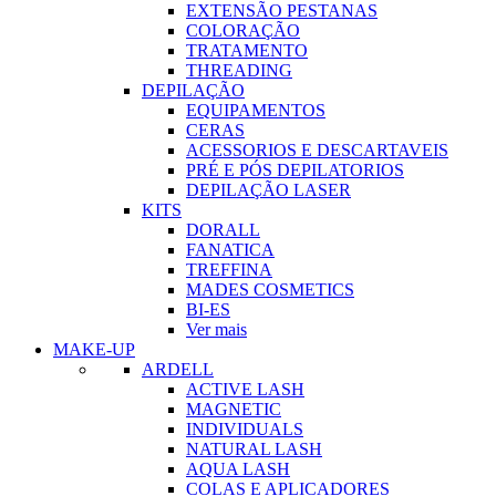
EXTENSÃO PESTANAS
COLORAÇÃO
TRATAMENTO
THREADING
DEPILAÇÃO
EQUIPAMENTOS
CERAS
ACESSORIOS E DESCARTAVEIS
PRÉ E PÓS DEPILATORIOS
DEPILAÇÃO LASER
KITS
DORALL
FANATICA
TREFFINA
MADES COSMETICS
BI-ES
Ver mais
MAKE-UP
ARDELL
ACTIVE LASH
MAGNETIC
INDIVIDUALS
NATURAL LASH
AQUA LASH
COLAS E APLICADORES