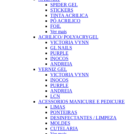
SPIDER GEL
STICKERS
TINTA ACRILICA
PÓ ACRILICO
FOIL
Ver mais
ACRILICO/ POLYACRYGEL
VICTORIA VYNN
GL NAILS
PURPLE
INOCOS
ANDREIA
VERNIZ GEL
VICTORIA VYNN
INOCOS
PURPLE
ANDREIA
LCN
ACESSORIOS MANICURE E PEDICURE
LIMAS
PONTEIRAS
DESINFECTANTES / LIMPEZA
MOLDES
CUTELARIA
Ver mais