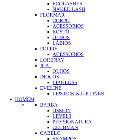
ECOLASHES
NAKED LASH
FLORMAR
CORPO
ACESSORIOS
ROSTO
OLHOS
LÁBIOS
POLLIÉ
ACESSORIOS
LORENAY
JCAT
OLHOS
INOCOS
LIP GLOSS
EVELINE
LIPSTICK & LIP LINER
HOMEM
BARBA
OSSION
LEVEL3
PHYSIONATURA
CLUBMAN
CABELO
SHAMPOS