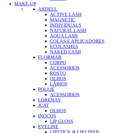
MAKE-UP
ARDELL
ACTIVE LASH
MAGNETIC
INDIVIDUALS
NATURAL LASH
AQUA LASH
COLAS E APLICADORES
ECOLASHES
NAKED LASH
FLORMAR
CORPO
ACESSORIOS
ROSTO
OLHOS
LÁBIOS
POLLIÉ
ACESSORIOS
LORENAY
JCAT
OLHOS
INOCOS
LIP GLOSS
EVELINE
LIPSTICK & LIP LINER