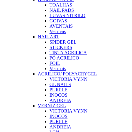
TOALHAS
NAIL PADS
LUVAS NITRILO
GOIVAS
AVENTAIS
Ver mais
NAIL ART
SPIDER GEL
STICKERS
TINTA ACRILICA
PÓ ACRILICO
FOIL
Ver mais
ACRILICO/ POLYACRYGEL
VICTORIA VYNN
GL NAILS
PURPLE
INOCOS
ANDREIA
VERNIZ GEL
VICTORIA VYNN
INOCOS
PURPLE
ANDREIA