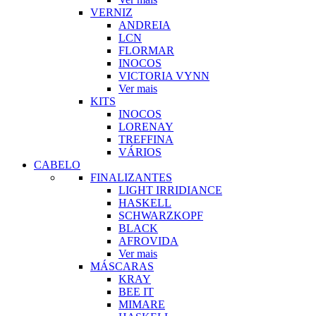
VERNIZ
ANDREIA
LCN
FLORMAR
INOCOS
VICTORIA VYNN
Ver mais
KITS
INOCOS
LORENAY
TREFFINA
VÁRIOS
CABELO
FINALIZANTES
LIGHT IRRIDIANCE
HASKELL
SCHWARZKOPF
BLACK
AFROVIDA
Ver mais
MÁSCARAS
KRAY
BEE IT
MIMARE