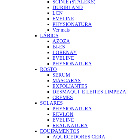
SCINIE (STALEKS)
DURIBLAND
LCN
EVELINE
PHYSIONATURA
Ver mais
LÁBIOS
AZOZA
BI-ES
LORENAY
EVELINE
PHYSIONATURA
ROSTO
SERUM
MÁSCARAS
EXFOLIANTES
DESMAQUI. E LEITES LIMPEZA
CREMES
SOLARES
PHYSIONATURA
REVLON
EVELINE
REAL NATURA
EQUIPAMENTOS
AQUECEDORES CERA